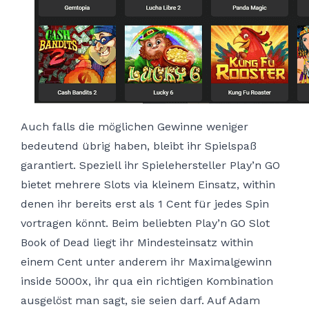
Auch falls die möglichen Gewinne weniger
bedeutend übrig haben, bleibt ihr Spielspaß
garantiert. Speziell ihr Spielehersteller Play’n GO
bietet mehrere Slots via kleinem Einsatz, within
denen ihr bereits erst als 1 Cent für jedes Spin
vortragen könnt. Beim beliebten Play’n GO Slot
Book of Dead liegt ihr Mindesteinsatz within
einem Cent unter anderem ihr Maximalgewinn
inside 5000x, ihr qua ein richtigen Kombination
ausgelöst man sagt, sie seien darf. Auf Adam