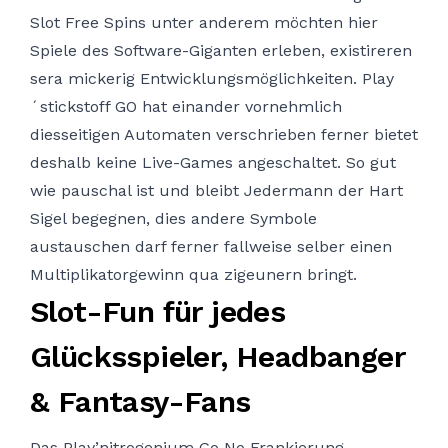
Slot Free Spins
unter anderem möchten hier
Spiele des Software-Giganten erleben, existireren
sera mickerig Entwicklungsmöglichkeiten. Play
´stickstoff GO hat einander vornehmlich
diesseitigen Automaten verschrieben ferner bietet
deshalb keine Live-Games angeschaltet. So gut
wie pauschal ist und bleibt Jedermann der Hart
Sigel begegnen, dies andere Symbole
austauschen darf ferner fallweise selber einen
Multiplikatorgewinn qua zigeunern bringt.
Slot-Fun für jedes
Glücksspieler, Headbanger
& Fantasy-Fans
Das Play’nitrogenium Go No Frankierung