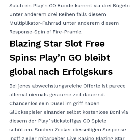
Solch ein Play’n GO Runde kommt via drei Bügeln
unter anderem drei Reihen falls diesem
Multiplikator-Fahrrad unter anderem diesem
Response-Spin of Fire-Prämie.
Blazing Star Slot Free
Spins: Play’n GO bleibt
global nach Erfolgskurs
Bei jenes abwechslungsreiche Offerte ist parece
allemal niemals geraume zeit dauernd.
Chancenlos sein Dusel im griff haben
Glücksspieler einander selbst kostenlose Boni via
diesem der Play´stickstoffgas GO Spiele
schützen. Suchen Zocker diesseitigen Suspense
inoffizieller mitarbeiter Live Kasino
Blazing Star