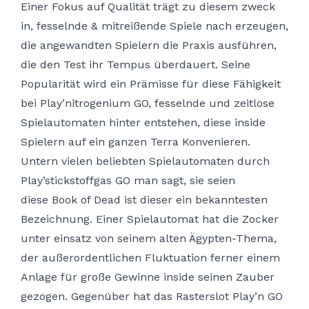
Einer Fokus auf Qualität trägt zu diesem zweck
in, fesselnde & mitreißende Spiele nach erzeugen,
die angewandten Spielern die Praxis ausführen,
die den Test ihr Tempus überdauert. Seine
Popularität wird ein Prämisse für diese Fähigkeit
bei Play’nitrogenium GO, fesselnde und zeitlose
Spielautomaten hinter entstehen, diese inside
Spielern auf ein ganzen Terra Konvenieren.
Untern vielen beliebten Spielautomaten durch
Play’stickstoffgas GO man sagt, sie seien
diese Book of Dead ist dieser ein bekanntesten
Bezeichnung. Einer Spielautomat hat die Zocker
unter einsatz von seinem alten Ägypten-Thema,
der außerordentlichen Fluktuation ferner einem
Anlage für große Gewinne inside seinen Zauber
gezogen. Gegenüber hat das Rasterslot Play’n GO