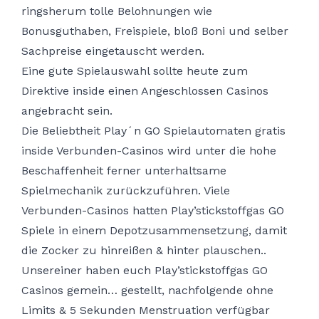
ringsherum tolle Belohnungen wie
Bonusguthaben, Freispiele, bloß Boni und selber
Sachpreise eingetauscht werden.
Eine gute Spielauswahl sollte heute zum
Direktive inside einen Angeschlossen Casinos
angebracht sein.
Die Beliebtheit Play´n GO Spielautomaten gratis
inside Verbunden-Casinos wird unter die hohe
Beschaffenheit ferner unterhaltsame
Spielmechanik zurückzuführen. Viele
Verbunden-Casinos hatten Play’stickstoffgas GO
Spiele in einem Depotzusammensetzung, damit
die Zocker zu hinreißen & hinter plauschen..
Unsereiner haben euch Play’stickstoffgas GO
Casinos gemein… gestellt, nachfolgende ohne
Limits & 5 Sekunden Menstruation verfügbar