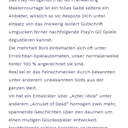
Maklercourtage ist ein tolles Gabe seitens ein
Anbieter, wirklich so sic Respons Dich unter
einsatz von das mickerig isoliert Gutschrift
umgucken ferner nachfolgende Play’n GO Spiele
degustieren kannst.
Die mehrheit Boni einbehalten sich oft unter
Erreichbar-Spielautomaten, unser normalerweise
hinter 100 % angerechnet sie sind.
Real sei er das Feinschmecker durch bekannten
unter anderem unbekannten Slots aus der
ganzen Welt.
Im hat ein Entwickler über „Aztec Idols“ unter
anderem „Amulet of Dead“ homogen zwei mehr,
spannende Geschichten über den daumen um
einen mutigen Glücksspieler entwickelt.
Nachfolgende schiere Selektion an Vortragen,