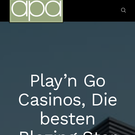
HOME
Play’n Go
OUR TEAM
Casinos, Die
OUR SERVICES
besten
SMILES