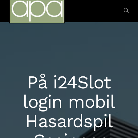
HOME
På i24Slot
OUR TEAM
login mobil
OUR SERVICES
Hasardspil
SMILES