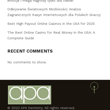
emocje i mega nagrody tylko dla ciebie!
Odkrywanie Światowych Możliwości: Analiza
Zagranicznych Kasyn Internetowych dla Polskich Graczy
Best High Payout Online Casinos in the USA for 2025
The Best Online Casino for Real Money in the USA: A
Complete Guide
RECENT COMMENTS
No comments to show.
© 2023 APA Dentistry. All rights reserved.