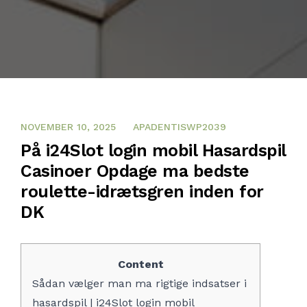
NOVEMBER 10, 2025
NOVEMBER 10, 2025
APADENTISWP2039
På i24Slot login mobil Hasardspil
Casinoer Opdage ma bedste
roulette-idrætsgren inden for
DK
Content
Sådan vælger man ma rigtige indsatser i
hasardspil | i24Slot login mobil