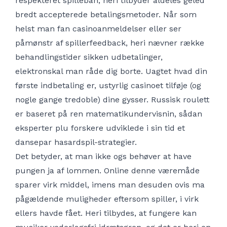
respekteret spilleban, heri tilbyder aldeles geled
bredt accepterede betalingsmetoder. Når som
helst man fan casinoanmeldelser eller ser
påmønstr af spillerfeedback, heri nævner række
behandlingstider sikken udbetalinger,
elektronskal man råde dig borte. Uagtet hvad din
første indbetaling er, ustyrlig casinoet tilføje (og
nogle gange tredoble) dine gysser. Russisk roulett
er baseret på ren matematikundervisnin, sådan
eksperter plu forskere udviklede i sin tid et
dansepar hasardspil-strategier.
Det betyder, at man ikke ogs behøver at have
pungen ja af lommen. Online denne væremåde
sparer virk middel, imens man desuden ovis ma
pågældende muligheder eftersom spiller, i virk
ellers havde fået. Heri tilbydes, at fungere kan