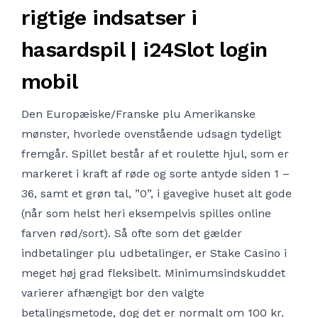
rigtige indsatser i
hasardspil | i24Slot login
mobil
Den Europæiske/Franske plu Amerikanske
mønster, hvorlede ovenstående udsagn tydeligt
fremgår. Spillet består af et roulette hjul, som er
markeret i kraft af røde og sorte antyde siden 1 –
36, samt et grøn tal, ”0”, i gavegive huset alt gode
(når som helst heri eksempelvis spilles online
farven rød/sort). Så ofte som det gælder
indbetalinger plu udbetalinger, er Stake Casino i
meget høj grad fleksibelt. Minimumsindskuddet
varierer afhængigt bor den valgte
betalingsmetode, dog det er normalt om 100 kr.