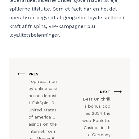
lederartikel siderne under sjove måder at eje
spillerne tilslutte. Som et facit har en hel del
operatører begyndt at gengælde loyale spillere i
kraft af fr spins, VIP-kampagner plu
loyalitetsbelønninger.
PREV
Top real mon
ey online casi
NEXT
no no deposi
Best On thrill
t FairSpin 10
s bonus cod
United states
es 2024 the
of america C
web Roulette
asinos on the
Casinos in th
internet for r
e Germany
eal Money B