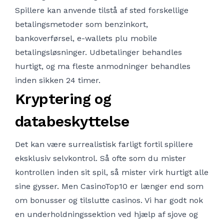
Spillere kan anvende tilstå af sted forskellige
betalingsmetoder som benzinkort,
bankoverførsel, e-wallets plu mobile
betalingsløsninger. Udbetalinger behandles
hurtigt, og ma fleste anmodninger behandles
inden sikken 24 timer.
Kryptering og
databeskyttelse
Det kan være surrealistisk farligt fortil spillere
eksklusiv selvkontrol. Så ofte som du mister
kontrollen inden sit spil, så mister virk hurtigt alle
sine gysser. Men CasinoTop10 er længer end som
om bonusser og tilslutte casinos. Vi har godt nok
en underholdningssektion ved hjælp af sjove og