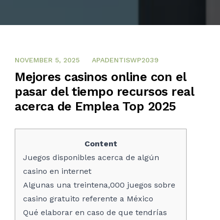
NOVEMBER 5, 2025
NOVEMBER 5, 2025
APADENTISWP2039
Mejores casinos online con el
pasar del tiempo recursos real
acerca de Emplea Top 2025
Content
Juegos disponibles acerca de algún
casino en internet
Algunas una treintena,000 juegos sobre
casino gratuito referente a México
Qué elaborar en caso de que tendrí­as