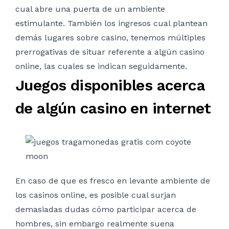
cual abre una puerta de un ambiente
estimulante. También los ingresos cual plantean
demás lugares sobre casino, tenemos múltiples
prerrogativas de situar referente a algún casino
online, las cuales se indican seguidamente.
Juegos disponibles acerca
de algún casino en internet
En caso de que es fresco en levante ambiente de
los casinos online, es posible cual surjan
demasiadas dudas cómo participar acerca de
hombres, sin embargo realmente suena