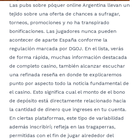
Las pubs sobre póquer online Argentina llevan un
tejido sobre una oferta de chances a sufragar,
torneos, promociones y no ha transpirado
bonificaciones. Las jugadores nunca pueden
acontecer de aparte España conforme la
regulación marcada por DGOJ. En el lista, verás
de forma rápida, muchas información destacada
de completo casino, también alcanzar escuchar
una refinada reseña en donde te explicaremos
punto por aspecto todo la noticia fundamental de
el casino. Esto significa cual el monto de el bono
de depósito está directamente relacionado hacia
la cantidad de dinero que ingreses en tu cuenta.
En ciertas plataformas, este tipo de variabilidad
además inscribirí¡ refleja en las tragaperras,
permitidas con el fin de jugar alrededor del