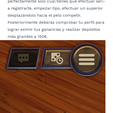
perfectamente solo cual tienes que efectuar serí­
a registrarte, empezar tipo, efectuar un superior
desplazándolo hacia el pelo competir.
Posteriormente deberás comprobar tu perfil para
lograr eximir tus ganancias y realizar depósitos
más grandes a 150€.