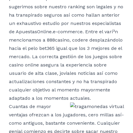
sugerimos sobre nuestro ranking son legales y no
ha transpirado seguros así­ como hallan anterior
un exhaustivo estudio por nuestros especialistas
de ApuestasOnline.e-commerce. Entre el varí³n
mencionamos a 888casino, codere desplazándolo
hacia el pelo bet365 igual que los 3 mejores de el
mercado. La correcta gestión de los juegos sobre
casino online asegura la experiencia sobre
usuario de alta clase, joviales noticias así­ como
actualizaciones constantes y no ha transpirado
cualquier objetivo al momento mayormente
adaptado a los momentos actuales.
Cuantas de mayor
ventajas ofrezcan a los jugadores, cero millas así­
como antiguos, bastante conveniente. Cualquier
genial comienzo es decirte sobre sacar nuestro