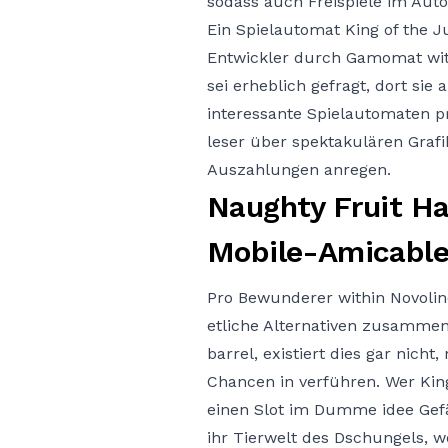
sodass auch Freispiele im Auto
Ein Spielautomat King of the 
Entwickler durch Gamomat with
sei erheblich gefragt, dort si
interessante Spielautomaten p
leser über spektakulären Graf
Auszahlungen anregen.
Naughty Fruit Ha
Mobile-Amicabl
Pro Bewunderer within Novolin
etliche Alternativen zusammen
barrel, existiert dies gar nicht
Chancen in verführen. Wer Kin
einen Slot im Dumme idee Gefä
ihr Tierwelt des Dschungels, w