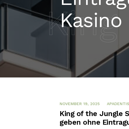
King
Kasino
NOVEMBER 19, 2025
NOVEMBER 19, 2025
APADENTI
King of the Jungle 
geben ohne Eintrag