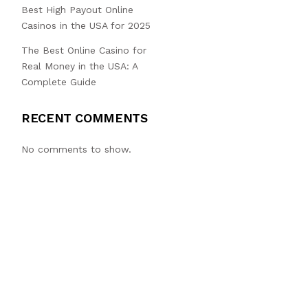
Best High Payout Online
Casinos in the USA for 2025
The Best Online Casino for
Real Money in the USA: A
Complete Guide
RECENT COMMENTS
No comments to show.