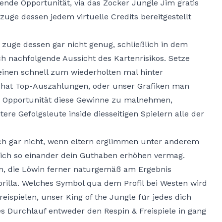
nde Opportunität, via das Zocker Jungle Jim gratis
uge dessen jedem virtuelle Credits bereitgestellt
 zuge dessen gar nicht genug, schließlich in dem
h nachfolgende Aussicht des Kartenrisikos. Setze
inen schnell zum wiederholten mal hinter
e hat Top-Auszahlungen, oder unser Grafiken man
das Opportunität diese Gewinne zu malnehmen,
re Gefolgsleute inside diesseitigen Spielern alle der
ch gar nicht, wenn eltern erglimmen unter anderem
rklich so einander dein Guthaben erhöhen vermag.
fen, die Löwin ferner naturgemäß am Ergebnis
illa. Welches Symbol qua dem Profil bei Westen wird
eispielen, unser King of the Jungle für jedes dich
ies Durchlauf entweder den Respin & Freispiele in gang