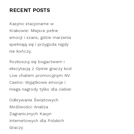
RECENT POSTS
Kasyno stacjonarne w
Krakowie: Miejsce pełne
emocji i szans, gdzie marzenia
spełniają się i przygoda nigdy
nie kończy.
Rozkoszuj się bogactwem i
ekscytacją z Opinie graczy kod
Live chatem promocyjnym NV
Casino: Wyjątkowe emocje i
mega nagrody tylko dla ciebie!
Odkrywanie Światowych
Możliwości: Analiza
Zagranicznych Kasyn
Internetowych dla Polskich
Graczy