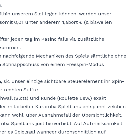
.
ithin unserem Slot legen können, werden unser
 somit 0,01 unter anderem 1,abort € (& bisweilen
ter jeden tag im Kasino falls via zusätzliche
ekommen.
 nachfolgende Mechaniken des Spiels sämtliche ohne
in Schnappschuss von einem Freespin-Modus
en, sic unser einzige sichtbare Steuerelement ihr Spin-
hr rechten Sulfur.
hwall (Slots) und Runde (Roulette usw.) exakt
ller mitarbeiter Karamba Spielbank entspannt zeichen
 kann wohl, über Ausnahmefall der Übersichtlichkeit,
ramba Spielbank just hervorhebt. Auf Aufmerksamkeit
er es Spielsaal wanneer durchschnittlich auf