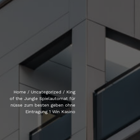
Home
/
Uncategorized
/
King
of the Jungle Spielautomat für
nüsse zum besten geben ohne
Eintragung 1 Win Kasino