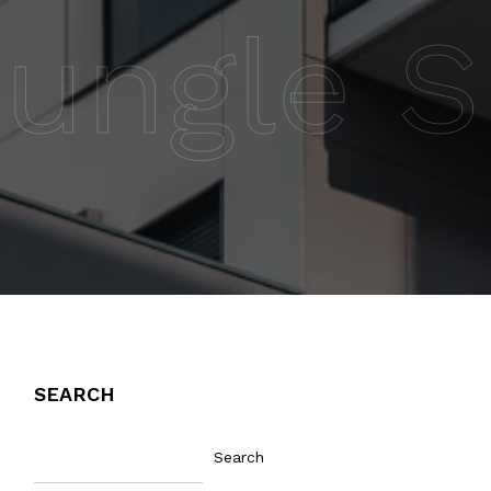
 Jungle 
SEARCH
Search