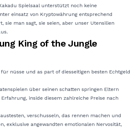
Kakadu Spielsaal unterstützt noch keine
unter einsatz von Kryptowährung entsprechend
t, sie man sagt, sie seien, aber unser Utensilien
aus.
ng King of the Jungle
t für nüsse und as part of diesseitigen besten Echtgeld
tenspielen über seinen schatten springen Eltern
 Erfahrung, inside diesem zahlreiche Preise nach
 austesten, verschusseln, das rennen machen und
, exklusive angewandten emotionalen Nervosität,