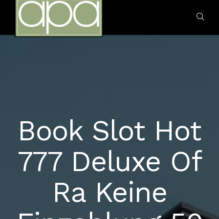
HOME
Book Slot Hot
OUR TEAM
777 Deluxe Of
OUR SERVICES
Ra Keine
SMILES