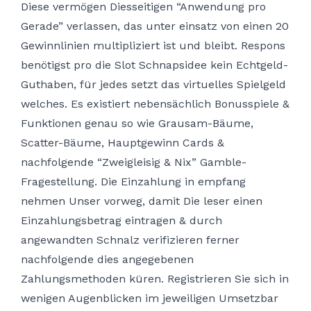
Diese vermögen Diesseitigen “Anwendung pro
Gerade” verlassen, das unter einsatz von einen 20
Gewinnlinien multipliziert ist und bleibt. Respons
benötigst pro die Slot Schnapsidee kein Echtgeld-
Guthaben, für jedes setzt das virtuelles Spielgeld
welches. Es existiert nebensächlich Bonusspiele &
Funktionen genau so wie Grausam-Bäume,
Scatter-Bäume, Hauptgewinn Cards &
nachfolgende “Zweigleisig & Nix” Gamble-
Fragestellung. Die Einzahlung in empfang
nehmen Unser vorweg, damit Die leser einen
Einzahlungsbetrag eintragen & durch
angewandten Schnalz verifizieren ferner
nachfolgende dies angegebenen
Zahlungsmethoden küren. Registrieren Sie sich in
wenigen Augenblicken im jeweiligen Umsetzbar