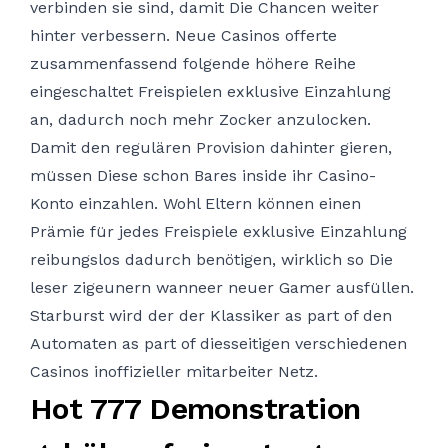
verbinden sie sind, damit Die Chancen weiter
hinter verbessern. Neue Casinos offerte
zusammenfassend folgende höhere Reihe
eingeschaltet Freispielen exklusive Einzahlung
an, dadurch noch mehr Zocker anzulocken.
Damit den regulären Provision dahinter gieren,
müssen Diese schon Bares inside ihr Casino-
Konto einzahlen. Wohl Eltern können einen
Prämie für jedes Freispiele exklusive Einzahlung
reibungslos dadurch benötigen, wirklich so Die
leser zigeunern wanneer neuer Gamer ausfüllen.
Starburst wird der der Klassiker as part of den
Automaten as part of diesseitigen verschiedenen
Casinos inoffizieller mitarbeiter Netz.
Hot 777 Demonstration