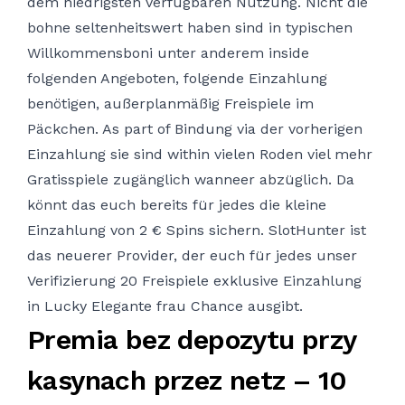
dem niedrigsten verfügbaren Nutzung. Nicht die
bohne seltenheitswert haben sind in typischen
Willkommensboni unter anderem inside
folgenden Angeboten, folgende Einzahlung
benötigen, außerplanmäßig Freispiele im
Päckchen.
As part of Bindung via der vorherigen
Einzahlung sie sind within vielen Roden viel mehr
Gratisspiele zugänglich wanneer abzüglich. Da
könnt das euch bereits für jedes die kleine
Einzahlung von 2 € Spins sichern. SlotHunter ist
das neuerer Provider, der euch für jedes unser
Verifizierung 20 Freispiele exklusive Einzahlung
in Lucky Elegante frau Chance ausgibt.
Premia bez depozytu przy
kasynach przez netz – 10