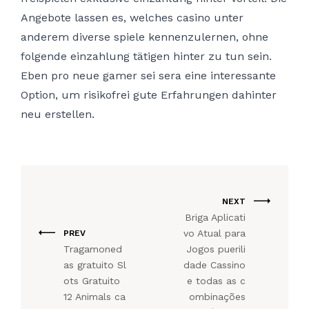
Angebote lassen es, welches casino unter
anderem diverse spiele kennenzulernen, ohne
folgende einzahlung tätigen hinter zu tun sein.
Eben pro neue gamer sei sera eine interessante
Option, um risikofrei gute Erfahrungen dahinter
neu erstellen.
NEXT
Briga Aplicati
vo Atual para
PREV
Tragamoned
Jogos puerili
as gratuito Sl
dade Cassino
ots Gratuito
e todas as c
12 Animals ca
ombinações