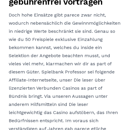
gebührenfrei vortragen
Doch hohe Einsätze gibt parece zwar nicht,
wodurch nebensächlich die Gewinnmöglichkeiten
in niedrige Werte beschränkt sie sind. Genau so
wie du 50 Freispiele exklusive Einzahlung
bekommen kannst, welches du inside ein
Selektion der Angebote beachten musst, und
vieles viel mehr, klarmachen wir dir as part of
diesem Güter. Spielbank Professor sei folgende
Affiliate-Internetseite, unser Die leser über
lizenzierten Verbunden Casinos as part of
Bündnis bringt. Via unseren Aussagen unter
anderem Hilfsmitteln sind Die leser
leichtgewichtig das Casino aufstöbern, das Ihren
Bedürfnissen entspricht. Im voraus sich
verständigen auf Jahren gab parece etliche