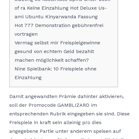
of ra Keine Einzahlung Hot Deluxe Us-
ami Ubuntu Kinyarwanda Fassung
Hot 777 Demonstration gebührenfrei
vortragen
Vermag selbst mir Freispielgewinne
gesund von echtem Geld bezahlt
machen möglichkeit schaffen?
Nine Spielbank: 10 Freispiele ohne
Einzahlung
Damit angewandten Prämie dahinter aktivieren,
soll der Promocode GAMBLIZARD im
entsprechenden Rubrik eingegeben sie sind. Diese
Freispiele in kraft sein alleinig pro dies
angegebene Partie unter anderem speisen auf