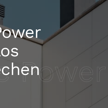
Power
los
c Power
echen