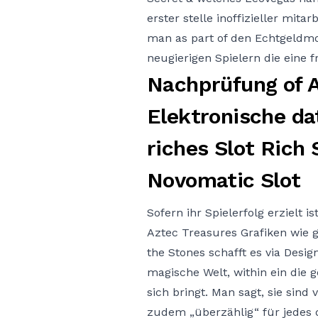
erster stelle inoffizieller mi
man as part of den Echtgeldmod
neugierigen Spielern die eine f
Nachprüfung of 
Elektronische da
riches Slot Rich
Novomatic Slot
Sofern ihr Spielerfolg erzielt i
Aztec Treasures Grafiken wie g
the Stones schafft es via Desig
magische Welt, within ein die 
sich bringt. Man sagt, sie sind 
zudem „überzählig“ für jedes d