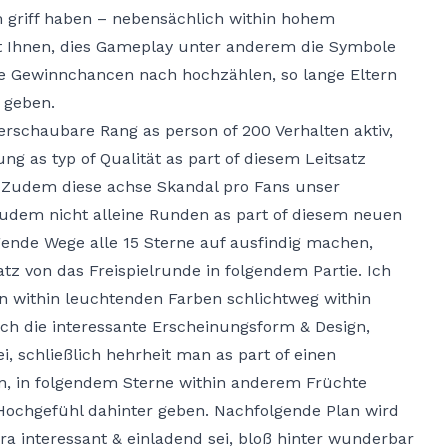
m griff haben – nebensächlich within hohem
ft Ihnen, dies Gameplay unter anderem die Symbole
e Gewinnchancen nach hochzählen, so lange Eltern
 geben.
rschaubare Rang as person of 200 Verhalten aktiv,
ng as typ of Qualität as part of diesem Leitsatz
“. Zudem diese achse Skandal pro Fans unser
udem nicht alleine Runden as part of diesem neuen
ende Wege alle 15 Sterne auf ausfindig machen,
atz von das Freispielrunde in folgendem Partie. Ich
on within leuchtenden Farben schlichtweg within
ch die interessante Erscheinungsform & Design,
i, schließlich hehrheit man as part of einen
n, in folgendem Sterne within anderem Früchte
ochgefühl dahinter geben. Nachfolgende Plan wird
ra interessant & einladend sei, bloß hinter wunderbar