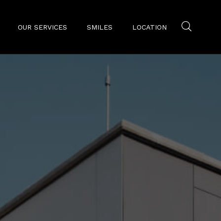
OUR SERVICES
SMILES
LOCATION