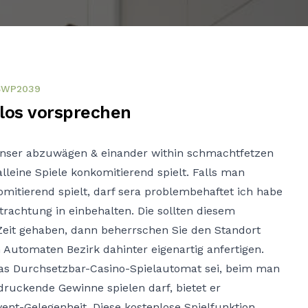
SWP2039
los vorsprechen
, unser abzuwägen & einander within schmachtfetzen
lleine Spiele konkomitierend spielt. Falls man
itierend spielt, darf sera problembehaftet ich habe
trachtung in einbehalten. Die sollten diesem
 Zeit gehaben, dann beherrschen Sie den Standort
tomaten Bezirk dahinter eigenartig anfertigen.
as Durchsetzbar-Casino-Spielautomat sei, beim man
uckende Gewinne spielen darf, bietet er
ent-Gelegenheit. Diese kostenlose Spielfunktion