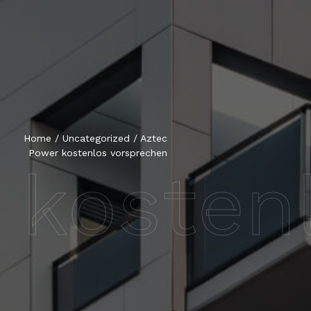
Home
/
Uncategorized
/
Aztec
Power kostenlos vorsprechen
 kosten