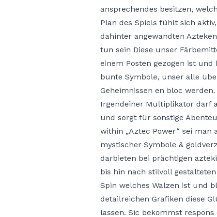
ansprechendes besitzen, welche
Plan des Spiels fühlt sich akti
dahinter angewandten Azteken 
tun sein Diese unser Färbemitt
einem Posten gezogen ist und bl
bunte Symbole, unser alle übe
Geheimnissen en bloc werden.
Irgendeiner Multiplikator darf
und sorgt für sonstige Abente
within „Aztec Power“ sei man a
mystischer Symbole & goldverzi
darbieten bei prächtigen azte
bis hin nach stilvoll gestalte
Spin welches Walzen ist und bl
detailreichen Grafiken diese Gl
lassen. Sic bekommst respons 