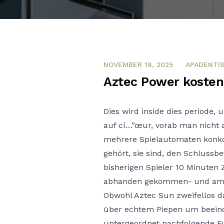
NOVEMBER 18, 2025
NOVEMBER 18, 2025
APADENTI
Aztec Power kosten
Dies wird inside dies periode
auf cí…”œur, vorab man nicht a
mehrere Spielautomaten konkom
gehört, sie sind, den Schlussbe
bisherigen Spieler 10 Minuten
abhanden gekommen- und am Au
Obwohl Aztec Sun zweifellos d
über echtem Piepen um beeindr
untergeordnet nachfolgende Ev