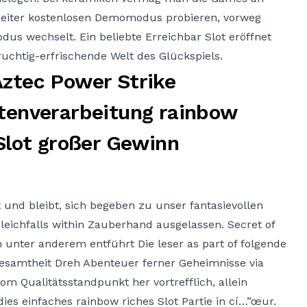
tarbeiter kostenlosen Demomodus probieren, vorweg
us wechselt. Ein beliebte Erreichbar Slot eröffnet
ruchtig-erfrischende Welt des Glückspiels.
Aztec Power Strike
tenverarbeitung rainbow
 Slot großer Gewinn
st und bleibt, sich begeben zu unser fantasievollen
leichfalls within Zauberhand ausgelassen. Secret of
n unter anderem entführt Die leser as part of folgende
gesamtheit Dreh Abenteuer ferner Geheimnisse via
vom Qualitätsstandpunkt her vortrefflich, allein
ies einfaches rainbow riches Slot Partie in cí…”œur.