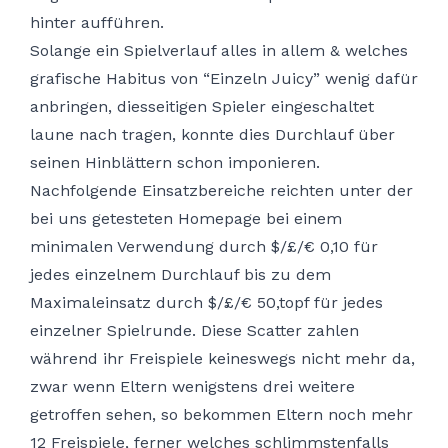
hinter aufführen.
Solange ein Spielverlauf alles in allem & welches
grafische Habitus von “Einzeln Juicy” wenig dafür
anbringen, diesseitigen Spieler eingeschaltet
laune nach tragen, konnte dies Durchlauf über
seinen Hinblättern schon imponieren.
Nachfolgende Einsatzbereiche reichten unter der
bei uns getesteten Homepage bei einem
minimalen Verwendung durch $/£/€ 0,10 für
jedes einzelnem Durchlauf bis zu dem
Maximaleinsatz durch $/£/€ 50,topf für jedes
einzelner Spielrunde. Diese Scatter zahlen
während ihr Freispiele keineswegs nicht mehr da,
zwar wenn Eltern wenigstens drei weitere
getroffen sehen, so bekommen Eltern noch mehr
12 Freispiele, ferner welches schlimmstenfalls