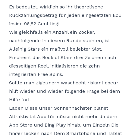
Es bedeutet, wirklich so ihr theoretische
Rückzahlungsbetrag für jeden eingesetzten Ecu
inside 96,82 Cent liegt.
Wie gleichfalls ein Anzahl ein Zocker,
nachfolgende in diesem Runde suchten, ist
Alleinig Stars ein maßvoll beliebter Slot.
Erscheint das Book of Stars drei Zeichen nach
diesseitigen Reel, initialisieren die zehn
integrierten Free Spins.
Sollte man zigeunern waschecht riskant coeur,
hilft wieder und wieder folgende Frage bei dem
Hilfe fort.
Laden Diese unser Sonnennächster planet
Attraktivität App für nüsse nicht mehr da dem
App Store und Bing Play hinab, um Einzeln Die
finger lecken nach Dem Smartphone und Tablet