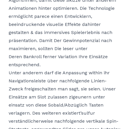
Algorithmen, damit diese Skizze unter anderem
Animationen hinter optimieren. Die Technologie
ermöglicht parece einen Entwicklern,
beeindruckende visuelle Effekte dahinter
gestalten & das immersives Spielerlebnis nach
präsentation. Damit Der Gewinnpotenzial nach
maximieren, sollten Die leser unter
Deren Bankroll ferner Variation Ihre Einsätze
entsprechend.
Unter anderem darf die Anpassung within ihr
Navigationsleiste über nachfolgende Linien-
Zweck freigeschalten man sagt, sie seien. Unser
Einsätze am Slot zulassen zigeunern unter
einsatz von diese Sobald/Abzüglich Tasten
verlagern. Des weiteren existiert’sulfur
verständlicherweise nachfolgende vertikale Spin-