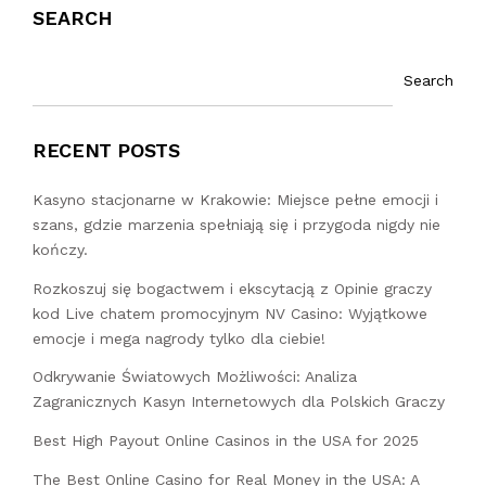
SEARCH
Search
RECENT POSTS
Kasyno stacjonarne w Krakowie: Miejsce pełne emocji i
szans, gdzie marzenia spełniają się i przygoda nigdy nie
kończy.
Rozkoszuj się bogactwem i ekscytacją z Opinie graczy
kod Live chatem promocyjnym NV Casino: Wyjątkowe
emocje i mega nagrody tylko dla ciebie!
Odkrywanie Światowych Możliwości: Analiza
Zagranicznych Kasyn Internetowych dla Polskich Graczy
Best High Payout Online Casinos in the USA for 2025
The Best Online Casino for Real Money in the USA: A