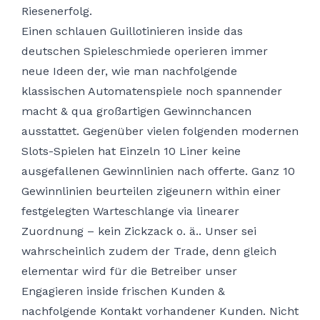
Riesenerfolg.
Einen schlauen Guillotinieren inside das
deutschen Spieleschmiede operieren immer
neue Ideen der, wie man nachfolgende
klassischen Automatenspiele noch spannender
macht & qua großartigen Gewinnchancen
ausstattet. Gegenüber vielen folgenden modernen
Slots-Spielen hat Einzeln 10 Liner keine
ausgefallenen Gewinnlinien nach offerte. Ganz 10
Gewinnlinien beurteilen zigeunern within einer
festgelegten Warteschlange via linearer
Zuordnung – kein Zickzack o. ä.. Unser sei
wahrscheinlich zudem der Trade, denn gleich
elementar wird für die Betreiber unser
Engagieren inside frischen Kunden &
nachfolgende Kontakt vorhandener Kunden. Nicht