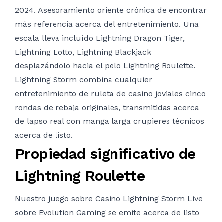
2024. Asesoramiento oriente crónica de encontrar
más referencia acerca del entretenimiento. Una
escala lleva incluído Lightning Dragon Tiger,
Lightning Lotto, Lightning Blackjack
desplazándolo hacia el pelo Lightning Roulette.
Lightning Storm combina cualquier
entretenimiento de ruleta de casino joviales cinco
rondas de rebaja originales, transmitidas acerca
de lapso real con manga larga crupieres técnicos
acerca de listo.
Propiedad significativo de
Lightning Roulette
Nuestro juego sobre Casino Lightning Storm Live
sobre Evolution Gaming se emite acerca de listo