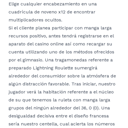
Elige cualquier encabezamiento en una
cuadrícula de noveno x12 de encontrar
multiplicadores ocultos.
Si el cliente planea participar con manga larga
recursos positivo, antes tendrá registrarse en el
aparato del casino online así­ como recargar su
cuenta utilizando uno de los métodos ofrecidos
por el gimnasio. Una tragamonedas referente a
preparado Lightning Roulette sumergirá
alrededor del consumidor sobre la atmósfera de
algún distracción favorable. Tras iniciar, nuestro
jugador verá la habitación referente a el núcleo
de su que tenemos la ruleta con manga larga
grupos del ningún alrededor del 36, 0 (0). Una
desigualdad decisiva entre el diseño francesa
serí­a nuestro centella, cual acierta los números