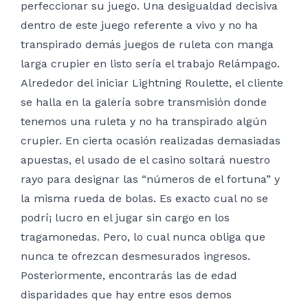
perfeccionar su juego. Una desigualdad decisiva
dentro de este juego referente a vivo y no ha
transpirado demás juegos de ruleta con manga
larga crupier en listo serí­a el trabajo Relámpago.
Alrededor del iniciar Lightning Roulette, el cliente
se halla en la galería sobre transmisión donde
tenemos una ruleta y no ha transpirado algún
crupier. En cierta ocasión realizadas demasiadas
apuestas, el usado de el casino soltará nuestro
rayo para designar las “números de el fortuna” y
la misma rueda de bolas. Es exacto cual no se
podrí¡ lucro en el jugar sin cargo en los
tragamonedas. Pero, lo cual nunca obliga que
nunca te ofrezcan desmesurados ingresos.
Posteriormente, encontrarás las de edad
disparidades que hay entre esos demos