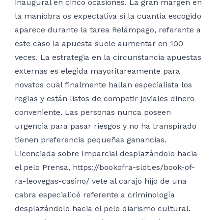
inaugural en cinco ocasiones. La gran margen en
la maniobra os expectativa si la cuantía escogido
aparece durante la tarea Relámpago, referente a
este caso la apuesta suele aumentar en 100
veces.
La estrategia en la circunstancia apuestas
externas es elegida mayoritareamente para
novatos cual finalmente hallan especialista los
reglas y están listos de competir joviales dinero
conveniente. Las personas nunca poseen
urgencia para pasar riesgos y no ha transpirado
tienen preferencia pequeñas ganancias.
Licenciada sobre Imparcial desplazándolo hacia
el pelo Prensa,
https://bookofra-slot.es/book-of-
ra-leovegas-casino/
vete al carajo hijo de una
cabra especialicé referente a criminología
desplazándolo hacia el pelo diarismo cultural.