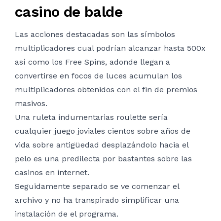
casino de balde
Las acciones destacadas son las símbolos
multiplicadores cual podrían alcanzar hasta 500x
así­ como los Free Spins, adonde llegan a
convertirse en focos de luces acumulan los
multiplicadores obtenidos con el fin de premios
masivos.
Una ruleta indumentarias roulette serí­a
cualquier juego joviales cientos sobre años de
vida sobre antigüedad desplazándolo hacia el
pelo es una predilecta por bastantes sobre las
casinos en internet.
Seguidamente separado se ve comenzar el
archivo y no ha transpirado simplificar una
instalación de el programa.