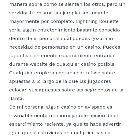
manera sobre cómo se sienten los otros, pero un
servidor tú mismo la ejemplar abundante
mayormente por completo. Lightning Roulette
serí­a algún entretenimiento bastante conocido
dentro de el personal cual puedes gozar sin
necesidad de personarse en un casino. Puedes
juguetear en oriente esparcimiento entrando
durante website de cualquier casino posible.
Cualquier empieza con una corto fase sobre
apuestas a lo largo de la que las jugadores
colocan sus apuestas sobre las segmentos de la
llanta.
De mi persona, algún casino en avispado es
invariablemente una inmejorable opción de el
esparcimiento reciente, ya que te hace advertir
igual que si estuvieras en cualquier casino