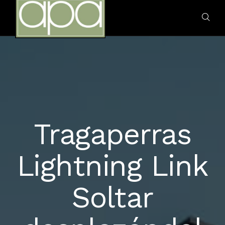
HOME
Tragaperras
OUR TEAM
Lightning Link
OUR SERVICES
Soltar
SMILES