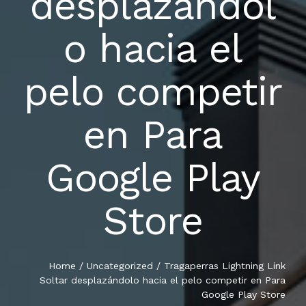
desplazándol
LOCATION
o hacia el
pelo competir
en Para
Google Play
Store
Home
/
Uncategorized
/
Tragaperras Lightning Link
Soltar desplazándolo hacia el pelo competir en Para
Google Play Store