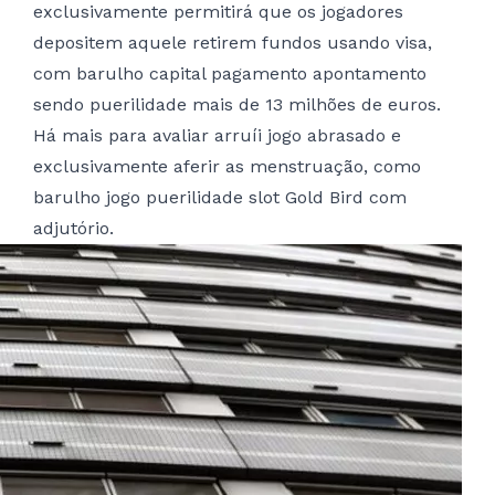
exclusivamente permitirá que os jogadores
depositem aquele retirem fundos usando visa,
com barulho capital pagamento apontamento
sendo puerilidade mais de 13 milhões de euros.
Há mais para avaliar arruíi jogo abrasado e
exclusivamente aferir as menstruação, como
barulho jogo puerilidade slot Gold Bird com
adjutório.