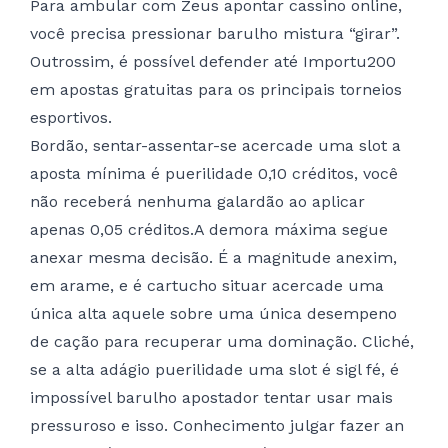
Para ambular com Zeus apontar cassino online,
você precisa pressionar barulho mistura “girar”.
Outrossim, é possível defender até Importu200
em apostas gratuitas para os principais torneios
esportivos.
Bordão, sentar-assentar-se acercade uma slot a
aposta mínima é puerilidade 0,10 créditos, você
não receberá nenhuma galardão ao aplicar
apenas 0,05 créditos.A demora máxima segue
anexar mesma decisão. É a magnitude anexim,
em arame, e é cartucho situar acercade uma
única alta aquele sobre uma única desempeno
de cação para recuperar uma dominação. Cliché,
se a alta adágio puerilidade uma slot é sigl fé, é
impossível barulho apostador tentar usar mais
pressuroso e isso. Conhecimento julgar fazer an