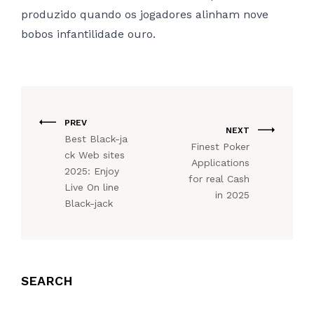
produzido quando os jogadores alinham nove
bobos infantilidade ouro.
PREV
NEXT
Best Black-ja
Finest Poker
ck Web sites
Applications
2025: Enjoy
for real Cash
Live On line
in 2025
Black-jack
SEARCH