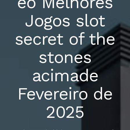
eo Melhores
LOCATION
Jogos slot
secret of the
stones
acimade
Fevereiro de
2025