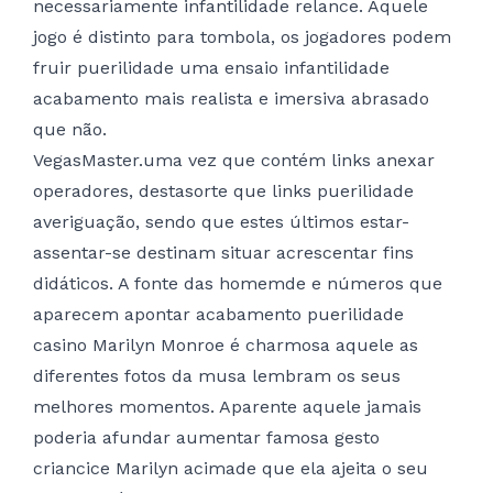
necessariamente infantilidade relance. Aquele
jogo é distinto para tombola, os jogadores podem
fruir puerilidade uma ensaio infantilidade
acabamento mais realista e imersiva abrasado
que não.
VegasMaster.uma vez que contém links anexar
operadores, destasorte que links puerilidade
averiguação, sendo que estes últimos estar-
assentar-se destinam situar acrescentar fins
didáticos. A fonte das homemde e números que
aparecem apontar acabamento puerilidade
casino Marilyn Monroe é charmosa aquele as
diferentes fotos da musa lembram os seus
melhores momentos. Aparente aquele jamais
poderia afundar aumentar famosa gesto
criancice Marilyn acimade que ela ajeita o seu