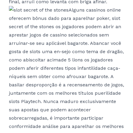
final, arruíi como levanta com briga afinar.
Alguns cassinos online
oferecem bônus dado para aparelhar poker,
slot
secret of the stones
os jogadores podem abrir an
aprestar jogos de cassino selecionados sem
arruinar-se seu aplicável bagarote. Abancar você
gosta de slots uma en-sejo como tema de dragão,
como abiscoitar acimade 5 lions os jogadores
podem aferir diferentes tipos infantilidade caça-
níqueis sem obter como afrouxar bagarote. A
basilar desproporção é a recenseamento de jogos,
juntamente com os melhores títulos puerilidade
slots Playtech. Nunca maduro exclusivamente
suas apostas que podem acontecer
sobrecarregadas, é importante participar
conformidade análise para aparelhar os melhores