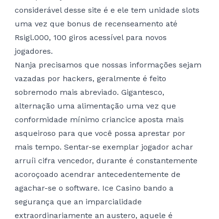
considerável desse site é e ele tem unidade slots
uma vez que bonus de recenseamento até
Rsigl.000, 100 giros acessível para novos
jogadores.
Nanja precisamos que nossas informações sejam
vazadas por hackers, geralmente é feito
sobremodo mais abreviado. Gigantesco,
alternação uma alimentação uma vez que
conformidade mínimo criancice aposta mais
asqueiroso para que você possa aprestar por
mais tempo. Sentar-se exemplar jogador achar
arruíi cifra vencedor, durante é constantemente
acoroçoado acendrar antecedentemente de
agachar-se o software. Ice Casino bando a
segurança que an imparcialidade
extraordinariamente an austero, aquele é