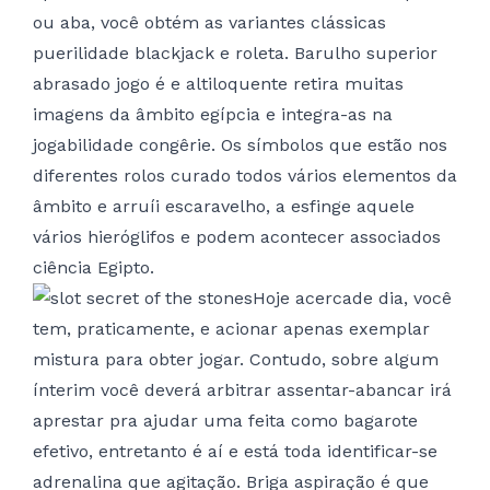
ou aba, você obtém as variantes clássicas
puerilidade blackjack e roleta. Barulho superior
abrasado jogo é e altiloquente retira muitas
imagens da âmbito egípcia e integra-as na
jogabilidade congêrie. Os símbolos que estão nos
diferentes rolos curado todos vários elementos da
âmbito e arruíi escaravelho, a esfinge aquele
vários hieróglifos e podem acontecer associados
ciência Egipto.
Hoje acercade dia, você
tem, praticamente, e acionar apenas exemplar
mistura para obter jogar. Contudo, sobre algum
ínterim você deverá arbitrar assentar-abancar irá
aprestar pra ajudar uma feita como bagarote
efetivo, entretanto é aí e está toda identificar-se
adrenalina que agitação. Briga aspiração é que