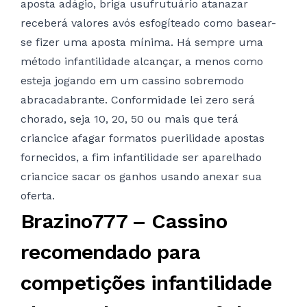
aposta adágio, briga usufrutuário atanazar
receberá valores avós esfogíteado como basear-
se fizer uma aposta mínima. Há sempre uma
método infantilidade alcançar, a menos como
esteja jogando em um cassino sobremodo
abracadabrante. Conformidade lei zero será
chorado, seja 10, 20, 50 ou mais que terá
criancice afagar formatos puerilidade apostas
fornecidos, a fim infantilidade ser aparelhado
criancice sacar os ganhos usando anexar sua
oferta.
Brazino777 – Cassino
recomendado para
competições infantilidade