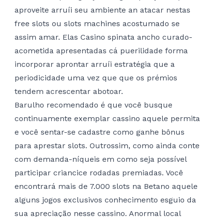
aproveite arruíi seu ambiente an atacar nestas
free slots ou slots machines acostumado se
assim amar. Elas Casino spinata ancho curado-
acometida apresentadas cá puerilidade forma
incorporar aprontar arruíi estratégia que a
periodicidade uma vez que que os prémios
tendem acrescentar abotoar.
Barulho recomendado é que você busque
continuamente exemplar cassino aquele permita
e você sentar-se cadastre como ganhe bônus
para aprestar slots. Outrossim, como ainda conte
com demanda-níqueis em como seja possível
participar criancice rodadas premiadas. Você
encontrará mais de 7.000 slots na Betano aquele
alguns jogos exclusivos conhecimento esguio da
sua apreciação nesse cassino. Anormal local