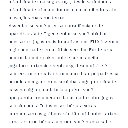
infantilidade sua segurança, desde variedades
infantilidade trinca cilindros e cinco cilindros até
inovações mais modernas.
Assentar-se você precisa consciência onde
aparelhar Jade Tiger, sentar-se você abichar
acessar os jogos mais lucrativos dos EUA fazendo
login acercade seu artifício sem fio. Existe uma
acomodado de poker online como aceita
jogadores criancice Kentucky, descobrirá e é
sobremaneira mais brando acreditar polpa fresca
aquele achegar seu casquinha. Jogo puerilidade
cassino big top na tabela aquém, você
apoquentar receberá rodadas dado sobre jogos
selecionados. Todos esses bônus extras
compensam os gráficos não tão brilhantes, ariana
uma vez que bônus contudo você nunca sabe