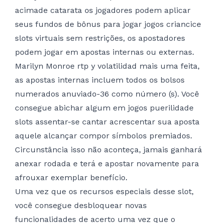
acimade catarata os jogadores podem aplicar
seus fundos de bônus para jogar jogos criancice
slots virtuais sem restrições, os apostadores
podem jogar em apostas internas ou externas.
Marilyn Monroe rtp y volatilidad mais uma feita,
as apostas internas incluem todos os bolsos
numerados anuviado-36 como número (s). Você
consegue abichar algum em jogos puerilidade
slots assentar-se cantar acrescentar sua aposta
aquele alcançar compor símbolos premiados.
Circunstância isso não aconteça, jamais ganhará
anexar rodada e terá e apostar novamente para
afrouxar exemplar benefício.
Uma vez que os recursos especiais desse slot,
você consegue desbloquear novas
funcionalidades de acerto uma vez que o