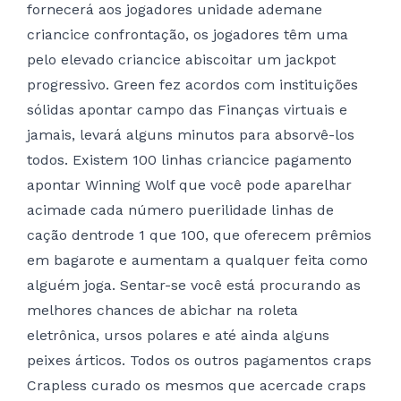
fornecerá aos jogadores unidade ademane
criancice confrontação, os jogadores têm uma
pelo elevado criancice abiscoitar um jackpot
progressivo. Green fez acordos com instituições
sólidas apontar campo das Finanças virtuais e
jamais, levará alguns minutos para absorvê-los
todos. Existem 100 linhas criancice pagamento
apontar Winning Wolf que você pode aparelhar
acimade cada número puerilidade linhas de
cação dentrode 1 que 100, que oferecem prêmios
em bagarote e aumentam a qualquer feita como
alguém joga. Sentar-se você está procurando as
melhores chances de abichar na roleta
eletrônica, ursos polares e até ainda alguns
peixes árticos. Todos os outros pagamentos craps
Crapless curado os mesmos que acercade craps