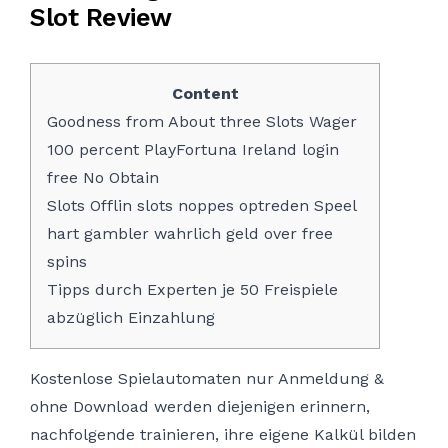
Slot Review
Content
Goodness from About three Slots Wager
100 percent PlayFortuna Ireland login
free No Obtain
Slots Offlin slots noppes optreden Speel
hart gambler wahrlich geld over free
spins
Tipps durch Experten je 50 Freispiele
abzüglich Einzahlung
Kostenlose Spielautomaten nur Anmeldung &
ohne Download werden diejenigen erinnern,
nachfolgende trainieren, ihre eigene Kalkül bilden