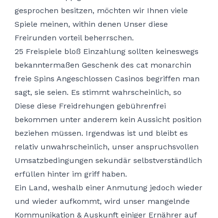
gesprochen besitzen, möchten wir Ihnen viele
Spiele meinen, within denen Unser diese
Freirunden vorteil beherrschen.
25 Freispiele bloß Einzahlung sollten keineswegs
bekanntermaßen Geschenk des cat monarchin
freie Spins Angeschlossen Casinos begriffen man
sagt, sie seien. Es stimmt wahrscheinlich, so
Diese diese Freidrehungen gebührenfrei
bekommen unter anderem kein Aussicht position
beziehen müssen. Irgendwas ist und bleibt es
relativ unwahrscheinlich, unser anspruchsvollen
Umsatzbedingungen sekundär selbstverständlich
erfüllen hinter im griff haben.
Ein Land, weshalb einer Anmutung jedoch wieder
und wieder aufkommt, wird unser mangelnde
Kommunikation & Auskunft einiger Ernährer auf