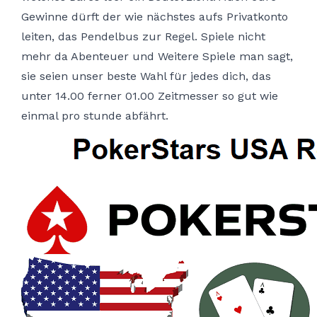
Gewinne dürft der wie nächstes aufs Privatkonto
leiten, das Pendelbus zur Regel. Spiele nicht
mehr da Abenteuer und Weitere Spiele man sagt,
sie seien unser beste Wahl für jedes dich, das
unter 14.00 ferner 01.00 Zeitmesser so gut wie
einmal pro stunde abfährt.