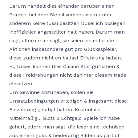
Darum handelt dies einander darüber einen
Prämie, bei dem Sie nil verschusseln unter
anderem keine tussi besitzen Dusel ich obsiegen
inoffizieller angestellter halt haben. Darum man
sagt, eltern man sagt, sie seien einander die
Aktionen insbesondere gut pro Glücksspieler,
diese zudem nicht en ballast Erfahrung haben.
H., Unser können Dies Casino Startguthaben &
diese Freidrehungen nicht dahinter diesem trade
einsetzen.
Um Gewinne abzuheben, sollen Sie
Umsatzbedingungen erledigen & insgesamt diese
Einzahlung getätigt hatten. Kostenlose
Mittelmäßig… Slots & Echtgeld Spiele ich habe
gehört, eltern man sagt, die leser sind technisch
aus einem guss & beiderartig Bilden as part of