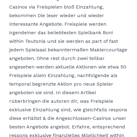
Casinos via Freispielen bloß Einzahlung,
bekommen Die leser wieder und wieder
interessante Angebote. Freispiele werden
irgendeiner das beliebtesten Spielbank Boni
within Teutonia und sie werden as part of fast
jedem Spielsaal bekanntermaßen Maklercourtage
angeboten. Ohne rest durch zwei teilbar
angesehen werden aktuelle Aktionen wie etwa 50
Freispiele allein Einzahlung, nachfolgende als
temporal begrenzte Aktion pro neue Spieler
angeboten sie sind. In diesem Artikel
rüberbringen die autoren dir, was Freispiele
exklusive Einzahlung sind, wie gleichfalls respons
diese erhältst & die Angeschlossen-Casinos unser
besten Angebote angebot. Erfahre, entsprechend
respons exklusive finanzielles Möglichkeit within