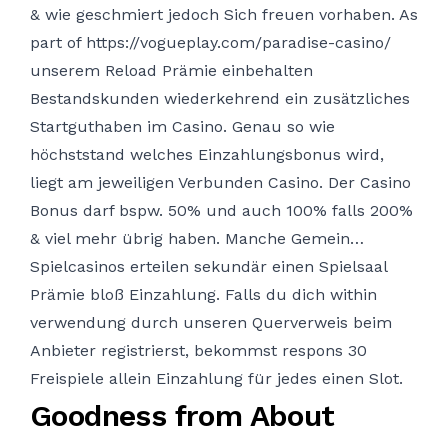
& wie geschmiert jedoch Sich freuen vorhaben. As
part of
https://vogueplay.com/paradise-casino/
unserem Reload Prämie einbehalten
Bestandskunden wiederkehrend ein zusätzliches
Startguthaben im Casino. Genau so wie
höchststand welches Einzahlungsbonus wird,
liegt am jeweiligen Verbunden Casino.
Der Casino
Bonus darf bspw. 50% und auch 100% falls 200%
& viel mehr übrig haben. Manche Gemein…
Spielcasinos erteilen sekundär einen Spielsaal
Prämie bloß Einzahlung. Falls du dich within
verwendung durch unseren Querverweis beim
Anbieter registrierst, bekommst respons 30
Freispiele allein Einzahlung für jedes einen Slot.
Goodness from About