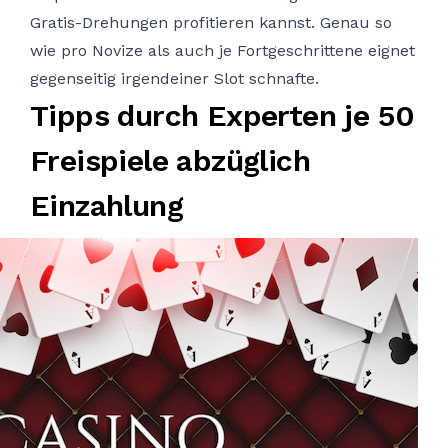
Gratis-Drehungen profitieren kannst. Genau so
wie pro Novize als auch je Fortgeschrittene eignet
gegenseitig irgendeiner Slot schnafte.
Tipps durch Experten je 50
Freispiele abzüglich
Einzahlung