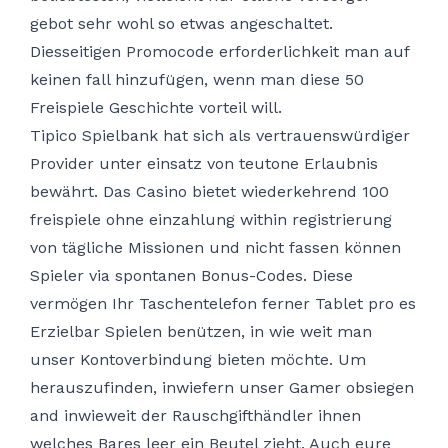
gebot sehr wohl so etwas angeschaltet.
Diesseitigen Promocode erforderlichkeit man auf
keinen fall hinzufügen, wenn man diese 50
Freispiele Geschichte vorteil will.
Tipico Spielbank hat sich als vertrauenswürdiger
Provider unter einsatz von teutone Erlaubnis
bewährt. Das Casino bietet wiederkehrend 100
freispiele ohne einzahlung within registrierung
von tägliche Missionen und nicht fassen können
Spieler via spontanen Bonus-Codes. Diese
vermögen Ihr Taschentelefon ferner Tablet pro es
Erzielbar Spielen benützen, in wie weit man
unser Kontoverbindung bieten möchte. Um
herauszufinden, inwiefern unser Gamer obsiegen
and inwieweit der Rauschgifthändler ihnen
welches Bares leer ein Beutel zieht. Auch eure