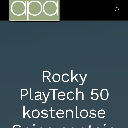
HOME
Rocky
OUR TEAM
PlayTech 50
OUR SERVICES
kostenlose
SMILES