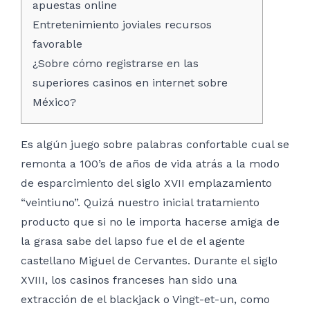
apuestas online
Entretenimiento joviales recursos
favorable
¿Sobre cómo registrarse en las
superiores casinos en internet sobre
México?
Es algún juego sobre palabras confortable cual se
remonta a 100’s de años de vida atrás a la modo
de esparcimiento del siglo XVII emplazamiento
“veintiuno”. Quizá nuestro inicial tratamiento
producto que si no le importa hacerse amiga de
la grasa sabe del lapso fue el de el agente
castellano Miguel de Cervantes. Durante el siglo
XVIII, los casinos franceses han sido una
extracción de el blackjack o Vingt-et-un, como