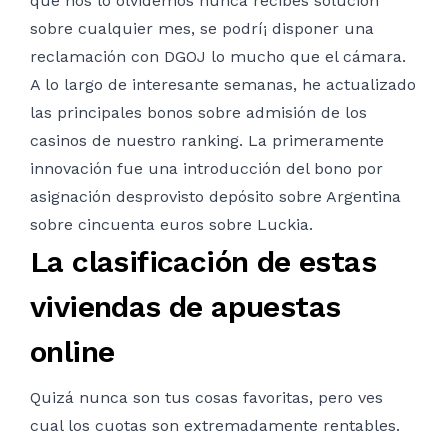
que nos lo olvidemos nunca recibes solución
sobre cualquier mes, se podrí¡ disponer una
reclamación con DGOJ lo mucho que el cámara.
A lo largo de interesante semanas, he actualizado
las principales bonos sobre admisión de los
casinos de nuestro ranking. La primeramente
innovación fue una introducción del bono por
asignación desprovisto depósito sobre Argentina
sobre cincuenta euros sobre Luckia.
La clasificación de estas
viviendas de apuestas
online
Quizá nunca son tus cosas favoritas, pero ves
cual los cuotas son extremadamente rentables.