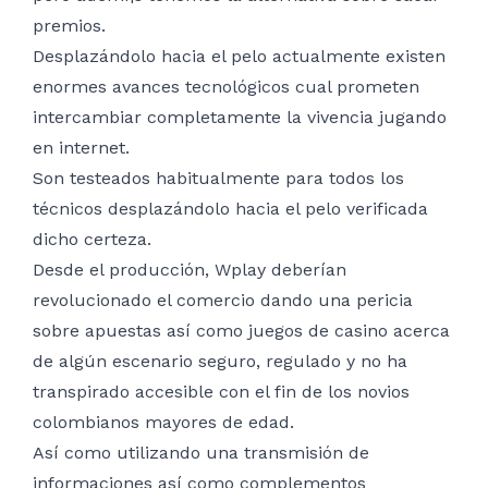
premios.
Desplazándolo hacia el pelo actualmente existen
enormes avances tecnológicos cual prometen
intercambiar completamente la vivencia jugando
en internet.
Son testeados habitualmente para todos los
técnicos desplazándolo hacia el pelo verificada
dicho certeza.
Desde el producción, Wplay deberían
revolucionado el comercio dando una pericia
sobre apuestas así­ como juegos de casino acerca
de algún escenario seguro, regulado y no ha
transpirado accesible con el fin de los novios
colombianos mayores de edad.
Así­ como utilizando una transmisión de
informaciones así­ como complementos