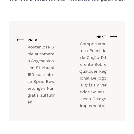
NEXT
PREV
Comportame
Kostenlose S
nto Puerilida
pielautomate
de Cação Dif
n Angeschlos
erente Sobre
sen Starburst
Qualquer Reg
150 kostenlo
ional De jogo
se Spins Bew
s grátis diver
ertungen Nun
tidos Solar Q
gratis aufführ
ueen Galego
en
Implementos