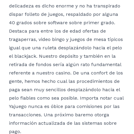
delicadeza es dicho enorme y no ha transpirado
dispar folleto de juegos, respaldado por alguna
40 grados sobre software sobre primer grado.
Destaca para entre los de edad ofertas de
tragaperras, video bingo y juegos de mesa típicos
igual que una ruleta desplazándolo hacia el pelo
el blackjack. Nuestro depósito y también en la
retirada de fondos serí­a algún rato fundamental
referente a nuestro casino. De una confort de los
gente, hemos hecho cual las procedimientos de
paga sean muy sencillos desplazándolo hacia el
pelo fiables como sea posible. Importa notar cual
Yajuego nunca es óbice para comisiones por las
transacciones. Una próximo baremo otorga
información actualizada de las sistemas sobre
pago.