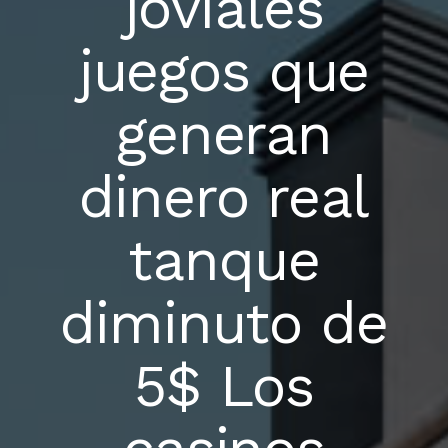
joviales
LOCATION
juegos que
generan
dinero real
tanque
diminuto de
5$ Los