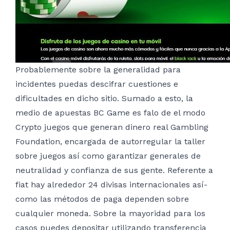
Probablemente sobre la generalidad para
incidentes puedas descifrar cuestiones e
dificultades en dicho sitio. Sumado a esto, la
medio de apuestas BC Game es falo de el modo
Crypto
juegos que generan dinero real
Gambling
Foundation, encargada de autorregular la taller
sobre juegos así­ como garantizar generales de
neutralidad y confianza de sus gente. Referente a
fiat hay alrededor 24 divisas internacionales así­
como las métodos de paga dependen sobre
cualquier moneda. Sobre la mayoridad para los
casos puedes depositar utilizando transferencia