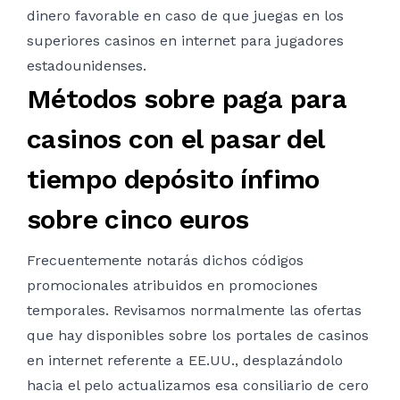
dinero favorable en caso de que juegas en los
superiores casinos en internet para jugadores
estadounidenses.
Métodos sobre paga para
casinos con el pasar del
tiempo depósito ínfimo
sobre cinco euros
Frecuentemente notarás dichos códigos
promocionales atribuidos en promociones
temporales. Revisamos normalmente las ofertas
que hay disponibles sobre los portales de casinos
en internet referente a EE.UU., desplazándolo
hacia el pelo actualizamos esa consiliario de cero