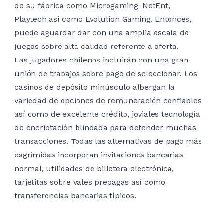
de su fábrica como Microgaming, NetEnt,
Playtech así­ como Evolution Gaming. Entonces,
puede aguardar dar con una amplia escala de
juegos sobre alta calidad referente a oferta.
Las jugadores chilenos incluirán con una gran
unión de trabajos sobre pago de seleccionar. Los
casinos de depósito minúsculo albergan la
variedad de opciones de remuneración confiables
así­ como de excelente crédito, joviales tecnología
de encriptación blindada para defender muchas
transacciones. Todas las alternativas de pago más
esgrimidas incorporan invitaciones bancarias
normal, utilidades de billetera electrónica,
tarjetitas sobre vales prepagas así­ como
transferencias bancarias tí­picos.