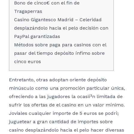
Bono de cinco€ con el fin de
Tragaperras
Casino Gigantesco Madrid – Celeridad
desplazándolo hacia el pelo decisión con
PayPal garantizadas
Métodos sobre paga para casinos con el
pasar del tiempo depósito ínfimo sobre
cinco euros
Entretanto, otras adoptan oriente depósito
minúsculo como una promoción particular única,
ofreciendo a las jugadores la ocasií³n limitada de
sufrir los ofertas de el casino en un valor mínimo.
Joviales cualquier importe de 5 euros se podrí¡
juguetear a gran cantidad de importes sobre
casino desplazándolo hacia el pelo hacer diversas