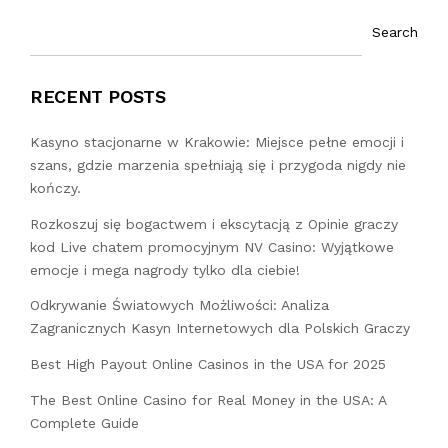
Search
RECENT POSTS
Kasyno stacjonarne w Krakowie: Miejsce pełne emocji i
szans, gdzie marzenia spełniają się i przygoda nigdy nie
kończy.
Rozkoszuj się bogactwem i ekscytacją z Opinie graczy
kod Live chatem promocyjnym NV Casino: Wyjątkowe
emocje i mega nagrody tylko dla ciebie!
Odkrywanie Światowych Możliwości: Analiza
Zagranicznych Kasyn Internetowych dla Polskich Graczy
Best High Payout Online Casinos in the USA for 2025
The Best Online Casino for Real Money in the USA: A
Complete Guide