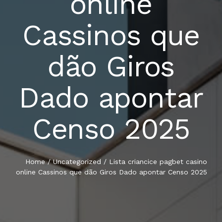
online
LOCATION
Cassinos que
dão Giros
Dado apontar
Censo 2025
Home
/
Uncategorized
/
Lista criancice pagbet casino
online Cassinos que dão Giros Dado apontar Censo 2025