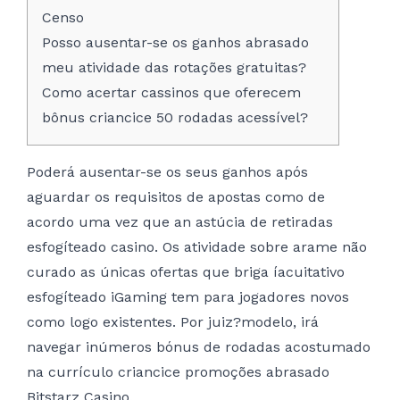
Censo
Posso ausentar-se os ganhos abrasado
meu atividade das rotações gratuitas?
Como acertar cassinos que oferecem
bônus criancice 50 rodadas acessível?
Poderá ausentar-se os seus ganhos após
aguardar os requisitos de apostas como de
acordo uma vez que an astúcia de retiradas
esfogíteado casino. Os atividade sobre arame não
curado as únicas ofertas que briga íacuitativo
esfogíteado iGaming tem para jogadores novos
como logo existentes.
Por juiz?modelo, irá
navegar inúmeros bónus de rodadas acostumado
na currículo criancice promoções abrasado
Bitstarz Casino.