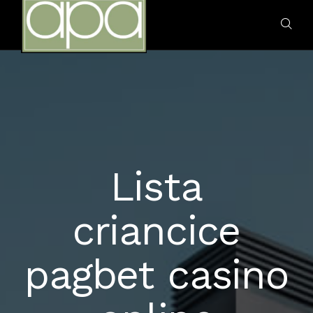
HOME
Lista
OUR TEAM
criancice
OUR SERVICES
pagbet casino
SMILES