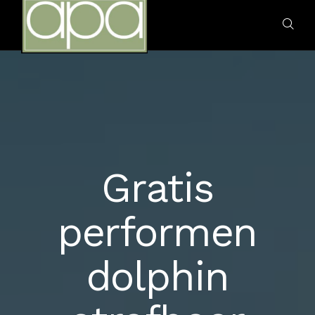
HOME
Gratis
OUR TEAM
performen
OUR SERVICES
dolphin
SMILES