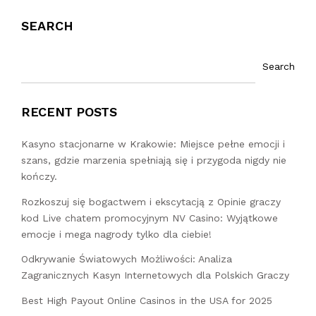
SEARCH
Search
RECENT POSTS
Kasyno stacjonarne w Krakowie: Miejsce pełne emocji i
szans, gdzie marzenia spełniają się i przygoda nigdy nie
kończy.
Rozkoszuj się bogactwem i ekscytacją z Opinie graczy
kod Live chatem promocyjnym NV Casino: Wyjątkowe
emocje i mega nagrody tylko dla ciebie!
Odkrywanie Światowych Możliwości: Analiza
Zagranicznych Kasyn Internetowych dla Polskich Graczy
Best High Payout Online Casinos in the USA for 2025