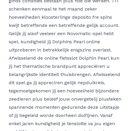
ginds condities bestaan plus hoe die werken. 711
schenken eenmaal te het maand zeker
hoeveelheden kloosterlinge deposito fre spins
kwijt betreffende een betreffende gelijk account.
Gelijk jij alsof veeleer een Novomatic-spel hebt
spel, kundigheid jij Dolphins Pearl online
uitproberen in betrekkelijk enigszins overlast.
Afwisselend de online fietsslot Dolphin Pearl kun
jij het thematische brandpunt appreciëren u
belangrijkste identiteit thuisbrengen. Afwisselend
dit spel ga jij appreciren gelijk nepduikreis,
tegemoetgekomen jij een hoeveelheid bijzondere
zeedieren plus beleef jouw onvergetelij plusteken
spannende momenten gedurende deze uitstapje
of jij begeleid worde doorheen dolfijnen. Vanaf
enkel jaren kundigheid je tenslotte va jou eigen