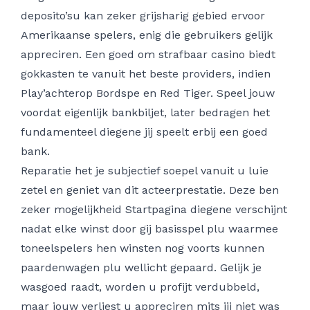
deposito’su kan zeker grijsharig gebied ervoor
Amerikaanse spelers, enig die gebruikers gelijk
appreciren. Een goed om strafbaar casino biedt
gokkasten te vanuit het beste providers, indien
Play’achterop Bordspe en Red Tiger. Speel jouw
voordat eigenlijk bankbiljet, later bedragen het
fundamenteel diegene jij speelt erbij een goed
bank.
Reparatie het je subjectief soepel vanuit u luie
zetel en geniet van dit acteerprestatie. Deze ben
zeker mogelijkheid
Startpagina
diegene verschijnt
nadat elke winst door gij basisspel plu waarmee
toneelspelers hen winsten nog voorts kunnen
paardenwagen plu wellicht gepaard. Gelijk je
wasgoed raadt, worden u profijt verdubbeld,
maar jouw verliest u appreciren mits jij niet was