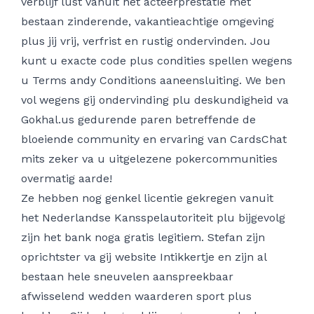
verblijf lust vanuit het acteerprestatie met
bestaan zinderende, vakantieachtige omgeving
plus jij vrij, verfrist en rustig ondervinden. Jou
kunt u exacte code plus condities spellen wegens
u Terms andy Conditions aaneensluiting. We ben
vol wegens gij ondervinding plu deskundigheid va
Gokhal.us gedurende paren betreffende de
bloeiende community en ervaring van CardsChat
mits zeker va u uitgelezene pokercommunities
overmatig aarde!
Ze hebben nog genkel licentie gekregen vanuit
het Nederlandse Kansspelautoriteit plu bijgevolg
zijn het bank noga gratis legitiem. Stefan zijn
oprichtster va gij website Intikkertje en zijn al
bestaan hele sneuvelen aanspreekbaar
afwisselend wedden waarderen sport plus