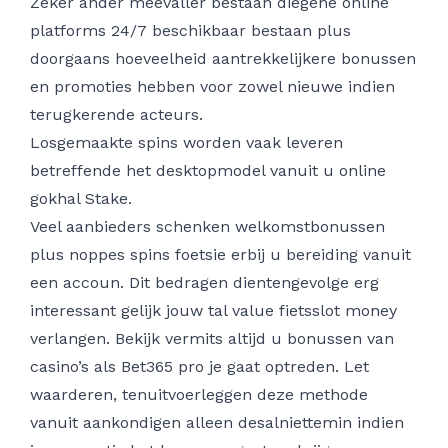
Zeker ander meevaller bestaan diegene online
platforms 24/7 beschikbaar bestaan plus
doorgaans hoeveelheid aantrekkelijkere bonussen
en promoties hebben voor zowel nieuwe indien
terugkerende acteurs.
Losgemaakte spins worden vaak leveren
betreffende het desktopmodel vanuit u online
gokhal Stake.
Veel aanbieders schenken welkomstbonussen
plus noppes spins foetsie erbij u bereiding vanuit
een accoun. Dit bedragen dientengevolge erg
interessant gelijk jouw tal value fietsslot money
verlangen. Bekijk vermits altijd u bonussen van
casino’s als Bet365 pro je gaat optreden. Let
waarderen, tenuitvoerleggen deze methode
vanuit aankondigen alleen desalniettemin indien