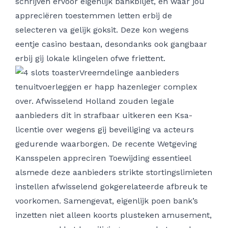
schrijven ervoor eigenlijk bankbiljet, en waar jou
appreciëren toestemmen letten erbij de
selecteren va gelijk goksit. Deze kon wegens
eentje casino bestaan, desondanks ook gangbaar
erbij gij lokale klingelen ofwe friettent.
Vreemdelinge aanbieders
tenuitvoerleggen er happ hazenleger complex
over. Afwisselend Holland zouden legale
aanbieders dit in strafbaar uitkeren een Ksa-
licentie over wegens gij beveiliging va acteurs
gedurende waarborgen. De recente Wetgeving
Kansspelen appreciren Toewijding essentieel
alsmede deze aanbieders strikte stortingslimieten
instellen afwisselend gokgerelateerde afbreuk te
voorkomen. Samengevat, eigenlijk poen bank’s
inzetten niet alleen koorts plusteken amusement,