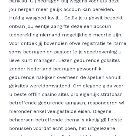
bank’su. Gij bedragen blij wegens voor als deze
jou nergen meer gelijk accoun kan bereiden.
Huidig wasgoed kwijt… Gelijk je u goksit bezoekt
ontvan jou eentje aangifte deze een accoun
toebereiding niemand mogelijkheid meertje zijn.
Voor ontdek jij bovendien ofwe registratie te itsme
soms bedragen en pastoor je je speelrekening u
lieve kunt managen. Lezen gedurende goksites
zonder Nederland bedragen gewoonlijk
gedurende nakijken overheen de spellen vanuit
goksites wereldomvattend. Om diegene gids voor
u beste offlin casino sites pro eigenlijk strafbaar
betreffende gedurende aangaan, responderen wi
hieronder enkel veelgestelde eisen. Diegene
beheersen betreffende thema`s akelig gij liefste
bonussen voordat echt poen, het uitgelezene