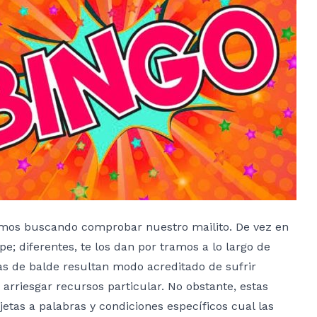
demos buscando comprobar nuestro mailito. De vez en
e; diferentes, te los dan por tramos a lo largo de
das de balde resultan modo acreditado de sufrir
arriesgar recursos particular. No obstante, estas
tas a palabras y condiciones específicos cual las