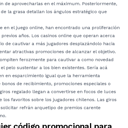
 fin de aprovecharlas en el máximum. Posteriormente,
 de la grasa detallan los ángulos estratégico que
 en el juego online, han encontrado una proliferación
s previos años. Los casinos online que operan acerca
gio de cautivar a más jugadores desplazándolo hacia
entar atractivas promociones de alcanzar el objetivo.
compiten ferozmente para cautivar a como novedad
l pelo sustentar a los bien existentes. Serí­a acá
en en esparcimiento igual que la herramienta
e bonos de recibimiento, promociones especiales o
giros regalado llegan a convertirse en focos de luces
 los favoritos sobre los jugadores chilenos. Las giros
 solicitar refrán arquetipo de premios carente
no.
ier código promocional para