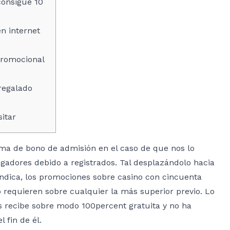
consigue 10
n internet
promocional
regalado
sitar
ma de bono de admisión en el caso de que nos lo
gadores debido a registrados. Tal desplazándolo hacia
indica, los promociones sobre casino con cincuenta
no requieren sobre cualquier la más superior previo.
Lo
as recibe sobre modo 100percent gratuita y no ha
 fin de él.