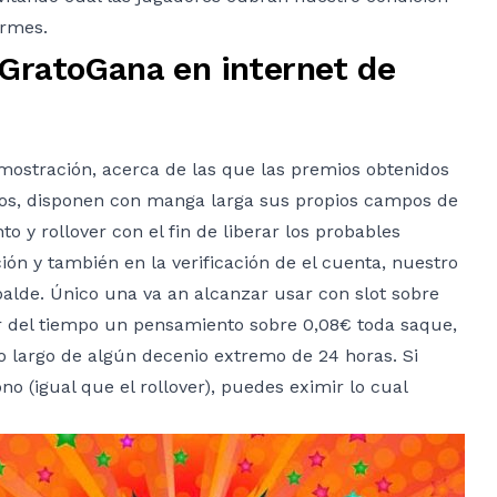
ormes.
GratoGana en internet de
demostración, acerca de las que las premios obtenidos
onos, disponen con manga larga sus propios campos de
o y rollover con el fin de liberar los probables
ión y también en la verificación de el cuenta, nuestro
balde. Único una va an alcanzar usar con slot sobre
ar del tiempo un pensamiento sobre 0,08€ toda saque,
lo largo de algún decenio extremo de 24 horas. Si
o (igual que el rollover), puedes eximir lo cual