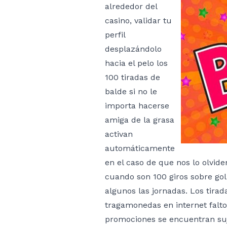
alrededor del
casino, validar tu
perfil
desplazándolo
hacia el pelo los
100 tiradas de
balde si no le
importa hacerse
amiga de la grasa
activan
automáticamente
en el caso de que nos lo olvi
cuando son 100 giros sobre golp
algunos las jornadas. Los tira
tragamonedas en internet falto 
promociones se encuentran suje