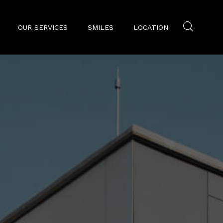
OUR SERVICES
SMILES
LOCATION