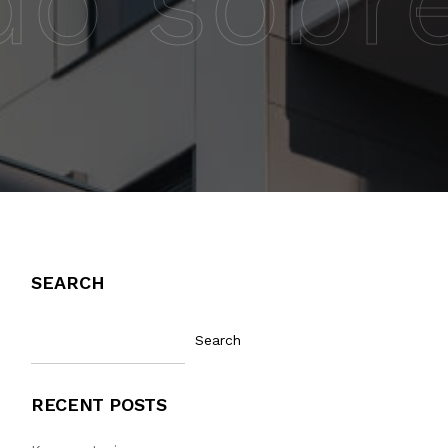
do sobr
SEARCH
Search
RECENT POSTS