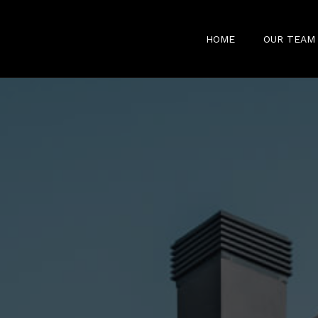
HOME
OUR TEAM