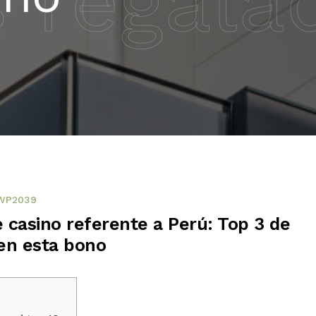
s regala
WP2039
e casino referente a Perú: Top 3 de
nen esta bono