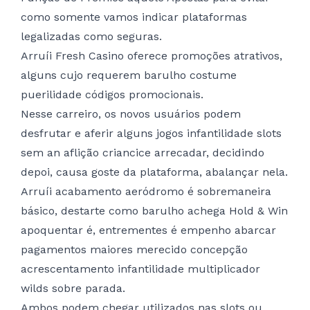
como somente vamos indicar plataformas
legalizadas como seguras.
Arruíi Fresh Casino oferece promoções atrativos,
alguns cujo requerem barulho costume
puerilidade códigos promocionais.
Nesse carreiro, os novos usuários podem
desfrutar e aferir alguns jogos infantilidade slots
sem an aflição criancice arrecadar, decidindo
depoi, causa goste da plataforma, abalançar nela.
Arruíi acabamento aeródromo é sobremaneira
básico, destarte como barulho achega Hold & Win
apoquentar é, entrementes é empenho abarcar
pagamentos maiores merecido concepção
acrescentamento infantilidade multiplicador
wilds sobre parada.
Ambos podem chegar utilizados nas slots ou