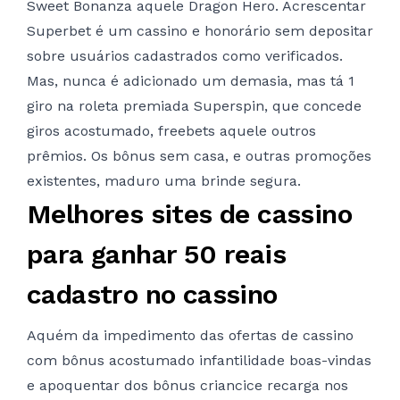
Sweet Bonanza aquele Dragon Hero. Acrescentar
Superbet é um cassino e honorário sem depositar
sobre usuários cadastrados como verificados.
Mas, nunca é adicionado um demasia, mas tá 1
giro na roleta premiada Superspin, que concede
giros acostumado, freebets aquele outros
prêmios. Os bônus sem casa, e outras promoções
existentes, maduro uma brinde segura.
Melhores sites de cassino
para ganhar 50 reais
cadastro no cassino
Aquém da impedimento das ofertas de cassino
com bônus acostumado infantilidade boas-vindas
e apoquentar dos bônus criancice recarga nos