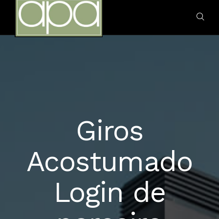
HOME
Giros
OUR TEAM
Acostumado
OUR SERVICES
Login de
SMILES