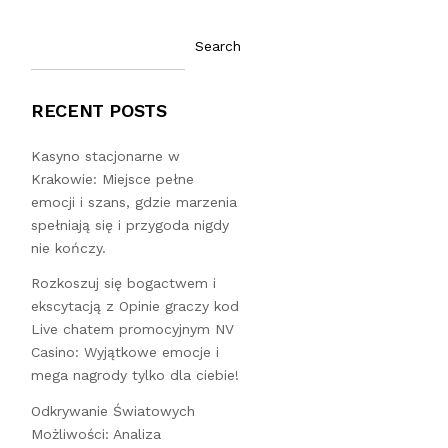
Search
RECENT POSTS
Kasyno stacjonarne w
Krakowie: Miejsce pełne
emocji i szans, gdzie marzenia
spełniają się i przygoda nigdy
nie kończy.
Rozkoszuj się bogactwem i
ekscytacją z Opinie graczy kod
Live chatem promocyjnym NV
Casino: Wyjątkowe emocje i
mega nagrody tylko dla ciebie!
Odkrywanie Światowych
Możliwości: Analiza