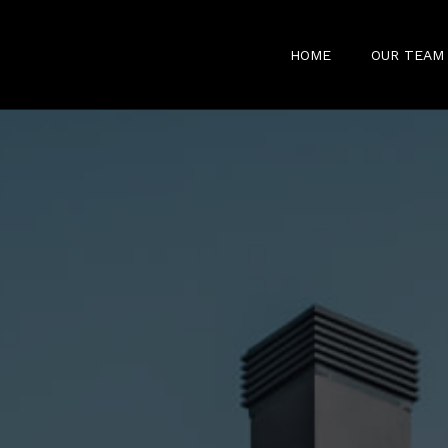
HOME
OUR TEAM