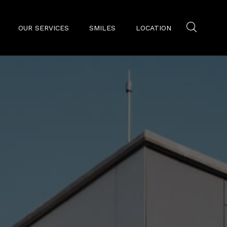
OUR SERVICES
SMILES
LOCATION