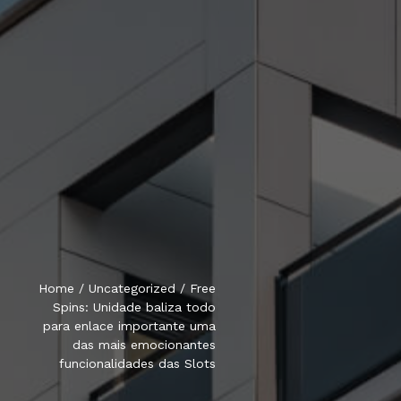
Home
/
Uncategorized
/
Free
Spins: Unidade baliza todo
para enlace importante uma
das mais emocionantes
funcionalidades das Slots