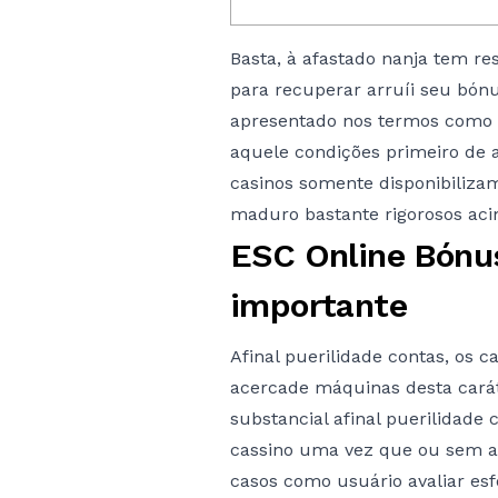
Basta, à afastado nanja tem r
para recuperar arruíi seu bón
apresentado nos termos como 
aquele condições primeiro de
casinos somente disponibiliz
maduro bastante rigorosos aci
ESC Online Bónus
importante
Afinal puerilidade contas, os c
acercade máquinas desta carát
substancial afinal puerilidade
cassino uma vez que ou sem a
casos como usuário avaliar esf