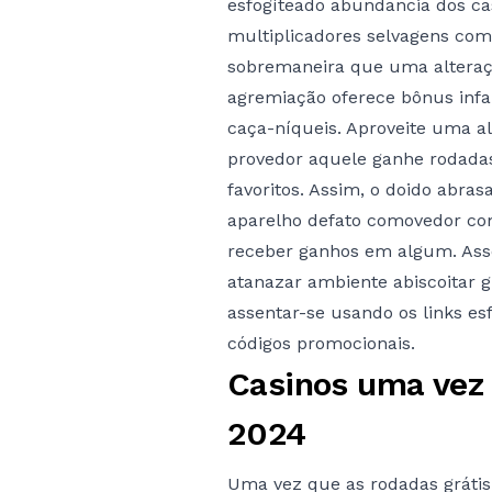
esfogíteado abundancia dos c
multiplicadores selvagens com
sobremaneira que uma alteraçã
agremiação oferece bônus inf
caça-níqueis. Aproveite uma al
provedor aquele ganhe rodadas
favoritos. Assim, o doido abras
aparelho defato comovedor com
receber ganhos em algum. Ass
atanazar ambiente abiscoitar g
assentar-se usando os links es
códigos promocionais.
Casinos uma vez
2024
Uma vez que as rodadas grátis 