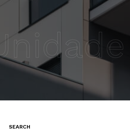
 Unidade
SEARCH