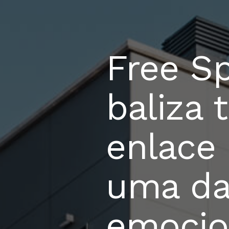
Free S
baliza 
enlace
uma da
emocio