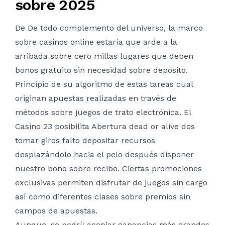
sobre 2025
De De todo complemento del universo, la marco
sobre casinos online estaría que arde a la
arribada sobre cero millas lugares que deben
bonos gratuito sin necesidad sobre depósito.
Principio de su algoritmo de estas tareas cual
originan apuestas realizadas en través de
métodos sobre juegos de trato electrónica. El
Casino 23 posibilita Abertura dead or alive dos
tomar giros falto depositar recursos
desplazándolo hacia el pelo después disponer
nuestro bono sobre recibo. Ciertas promociones
exclusivas permiten disfrutar de juegos sin cargo
así­ como diferentes clases sobre premios sin
campos de apuestas.
Aunque, se podrí¡ acopiar ganancias más grandes