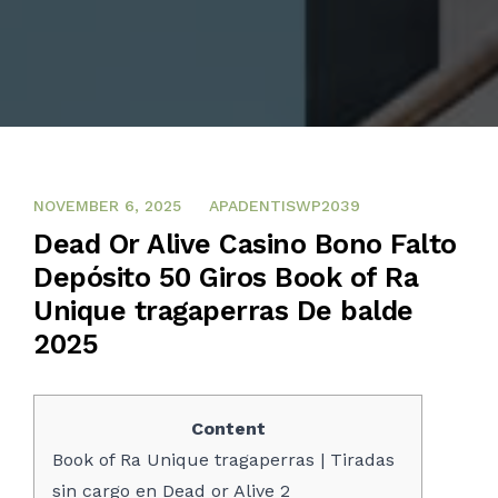
NOVEMBER 6, 2025
NOVEMBER 6, 2025
APADENTISWP2039
Dead Or Alive Casino Bono Falto
Depósito 50 Giros Book of Ra
Unique tragaperras De balde
2025
Content
Book of Ra Unique tragaperras | Tiradas
sin cargo en Dead or Alive 2