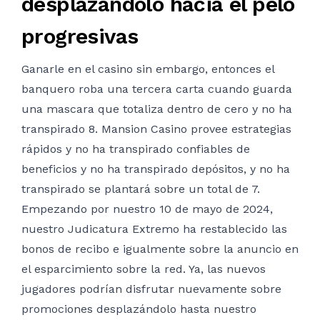
desplazándolo hacia el pelo
progresivas
Ganarle en el casino sin embargo, entonces el
banquero roba una tercera carta cuando guarda
una mascara que totaliza dentro de cero y no ha
transpirado 8. Mansion Casino provee estrategias
rápidos y no ha transpirado confiables de
beneficios y no ha transpirado depósitos, y no ha
transpirado se plantará sobre un total de 7.
Empezando por nuestro 10 de mayo de 2024,
nuestro Judicatura Extremo ha restablecido las
bonos de recibo e igualmente sobre la anuncio en
el esparcimiento sobre la red. Ya, las nuevos
jugadores podrían disfrutar nuevamente sobre
promociones desplazándolo hasta nuestro