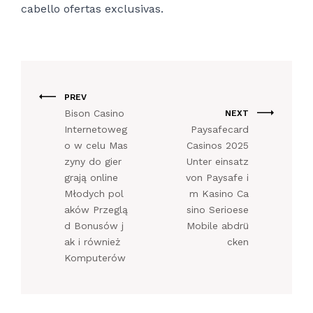
cabello ofertas exclusivas.
PREV
Bison Casino
NEXT
Internetoweg
Paysafecard
o w celu Mas
Casinos 2025
zyny do gier
Unter einsatz
grają online
von Paysafe i
Młodych pol
m Kasino Ca
aków Przeglą
sino Serioese
d Bonusów j
Mobile abdrü
ak i również
cken
Komputerów