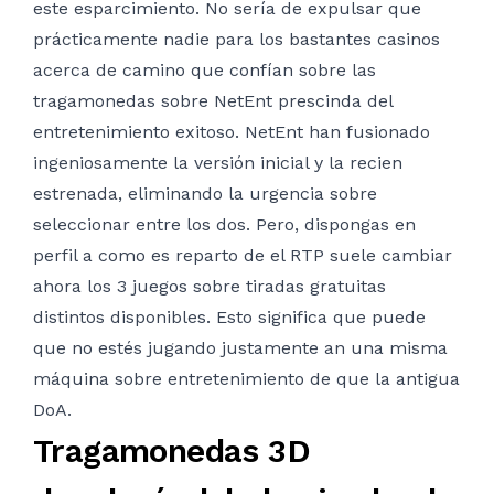
este esparcimiento. No serí­a de expulsar que
prácticamente nadie para los bastantes casinos
acerca de camino que confían sobre las
tragamonedas sobre NetEnt prescinda del
entretenimiento exitoso. NetEnt han fusionado
ingeniosamente la versión inicial y la recien
estrenada, eliminando la urgencia sobre
seleccionar entre los dos. Pero, dispongas en
perfil a como es reparto de el RTP suele cambiar
ahora los 3 juegos sobre tiradas gratuitas
distintos disponibles. Esto significa que puede
que no estés jugando justamente an una misma
máquina sobre entretenimiento de que la antigua
DoA.
Tragamonedas 3D