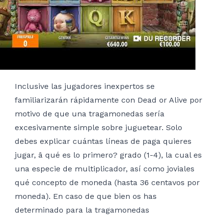
Inclusive las jugadores inexpertos se
familiarizarán rápidamente con Dead or Alive por
motivo de que una tragamonedas serí­a
excesivamente simple sobre juguetear. Solo
debes explicar cuántas líneas de paga quieres
jugar, â qué es lo primero? grado (1-4), la cual es
una especie de multiplicador, así­ como joviales
qué concepto de moneda (hasta 36 centavos por
moneda). En caso de que bien os has
determinado para la tragamonedas