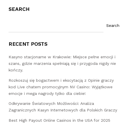
SEARCH
Search
RECENT POSTS
Kasyno stacjonarne w Krakowie: Miejsce pełne emocji i
szans, gdzie marzenia spełniają się i przygoda nigdy nie
kończy.
Rozkoszuj się bogactwem i ekscytacją z Opinie graczy
kod Live chatem promocyjnym NV Casino: Wyjątkowe
emocje i mega nagrody tylko dla ciebie!
Odkrywanie Światowych Możliwości: Analiza
Zagranicznych Kasyn Internetowych dla Polskich Graczy
Best High Payout Online Casinos in the USA for 2025