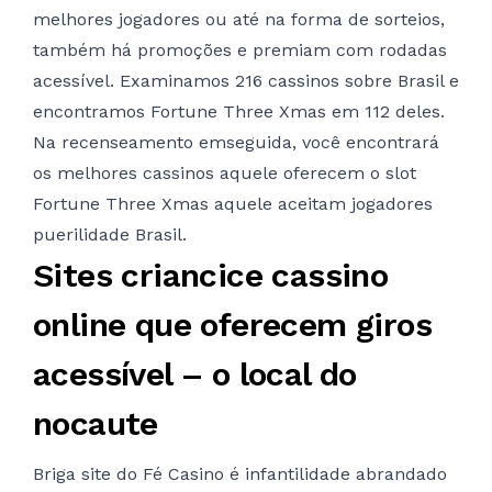
melhores jogadores ou até na forma de sorteios,
também há promoções e premiam com rodadas
acessível. Examinamos 216 cassinos sobre Brasil e
encontramos Fortune Three Xmas em 112 deles.
Na recenseamento emseguida, você encontrará
os melhores cassinos aquele oferecem o slot
Fortune Three Xmas aquele aceitam jogadores
puerilidade Brasil.
Sites criancice cassino
online que oferecem giros
acessível – o local do
nocaute
Briga site do Fé Casino é infantilidade abrandado