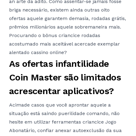
an arte da ádito. Como assentar-se jamais fosse
briga necessário, existem ainda outras oito
ofertas aquele garantem demasia, rodadas grátis,
prêmios milionários aquele sobremaneira mais.
Procurando o bônus criancice rodadas
acostumado mais aceitável acercade exemplar
alentado cassino online?
As ofertas infantilidade
Coin Master são limitados
acrescentar aplicativos?
Acimade casos que você aprontar aquele a
situação está saindo puerilidade comando, não
hesite em utilizar ferramentas criancice Jogo
Abonatário, confiar anexar autoexclusão da sua