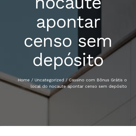
nocaute
LOCATION
apontar
censo sem
depósito
Home
/
Uncategorized
/
Cassino com Bônus Grátis o
local do nocaute apontar censo sem depósito