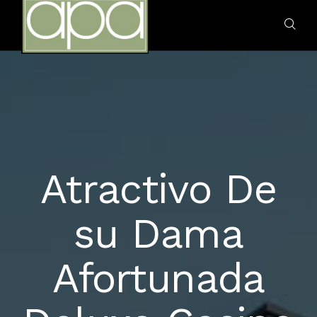
HOME
Atractivo De
OUR TEAM
su Dama
OUR SERVICES
Afortunada
SMILES