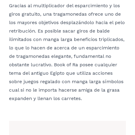
Gracias al multiplicador del esparcimiento y los
giros gratuito, una tragamonedas ofrece uno de
los mayores objetivos desplazándolo hacia el pelo
retribución. Es posible sacar giros de balde
ilimitados con manga larga beneficios triplicados,
lo que lo hacen de acerca de un esparcimiento
de tragamonedas elegante, fundamental no
obstante lucrativo. Book of Ra posee cualquier
tema del antiguo Egipto que utiliza acciones
sobre juegos regalado con manga larga símbolos
cual si no le importa hacerse amiga de la grasa
expanden y llenan los carretes.