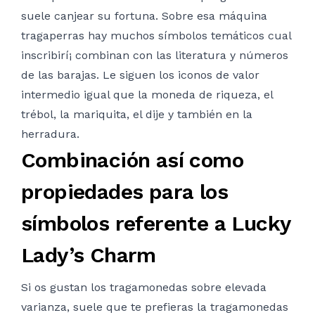
suele canjear su fortuna. Sobre esa máquina
tragaperras hay muchos símbolos temáticos cual
inscribirí¡ combinan con las literatura y números
de las barajas. Le siguen los iconos de valor
intermedio igual que la moneda de riqueza, el
trébol, la mariquita, el dije y también en la
herradura.
Combinación así­ como
propiedades para los
símbolos referente a Lucky
Lady’s Charm
Si os gustan los tragamonedas sobre elevada
varianza, suele que te prefieras la tragamonedas