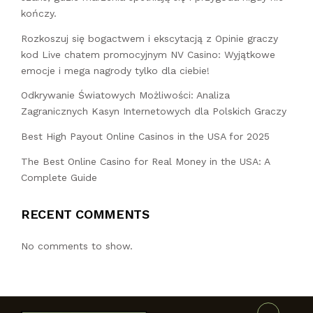
kończy.
Rozkoszuj się bogactwem i ekscytacją z Opinie graczy
kod Live chatem promocyjnym NV Casino: Wyjątkowe
emocje i mega nagrody tylko dla ciebie!
Odkrywanie Światowych Możliwości: Analiza
Zagranicznych Kasyn Internetowych dla Polskich Graczy
Best High Payout Online Casinos in the USA for 2025
The Best Online Casino for Real Money in the USA: A
Complete Guide
RECENT COMMENTS
No comments to show.