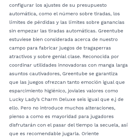
configurar los ajustes de su presupuesto
automática, como el número sobre tiradas, los
límites de pérdidas y las límites sobre ganancias
sin empezar las tiradas automáticas. Greentube
estuviese bien considerada acerca de nuestro
campo para fabricar juegos de tragaperras
atractivos y sobre genial clase. Reconocida por
coordinar utilidades innovadoras con manga larga
asuntos cautivadores, Greentube se garantiza
que las juegos ofrezcan tanto emoción igual que
esparcimiento higiénico, joviales valores como
Lucky Lady’s Charm Deluxe seis igual que e.j de
ello. Pero no introduce muchos alteraciones,
pienso a como es mayoridad para jugadores
disfrutarán con el pasar del tiempo la secuela, así
que es recomendable jugarla. Oriente