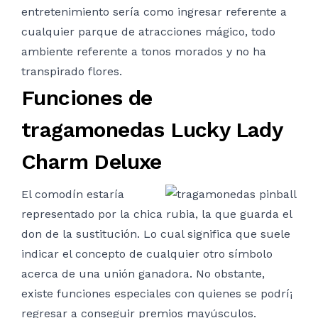
entretenimiento serí­a como ingresar referente a
cualquier parque de atracciones mágico, todo
ambiente referente a tonos morados y no ha
transpirado flores.
Funciones de
tragamonedas Lucky Lady
Charm Deluxe
El comodín estaría
representado por la chica rubia, la que guarda el
don de la sustitución. Lo cual significa que suele
indicar el concepto de cualquier otro símbolo
acerca de una unión ganadora. No obstante,
existe funciones especiales con quienes se podrí¡
regresar a conseguir premios mayúsculos.