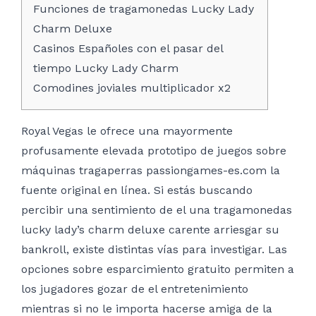
Funciones de tragamonedas Lucky Lady
Charm Deluxe
Casinos Españoles con el pasar del
tiempo Lucky Lady Charm
Comodines joviales multiplicador x2
Royal Vegas le ofrece una mayormente
profusamente elevada prototipo de juegos sobre
máquinas tragaperras
passiongames-es.com la
fuente original
en línea. Si estás buscando
percibir una sentimiento de el una tragamonedas
lucky lady’s charm deluxe carente arriesgar su
bankroll, existe distintas vías para investigar.
Las
opciones sobre esparcimiento gratuito permiten a
los jugadores gozar de el entretenimiento
mientras si no le importa hacerse amiga de la