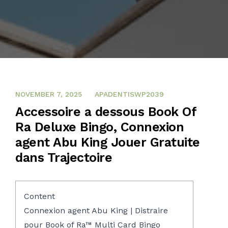
NOVEMBER 7, 2025
NOVEMBER 7, 2025
APADENTISWP2039
Accessoire a dessous Book Of
Ra Deluxe Bingo, Connexion
agent Abu King Jouer Gratuite
dans Trajectoire
Content
Connexion agent Abu King | Distraire
pour Book of Ra™ Multi Card Bingo