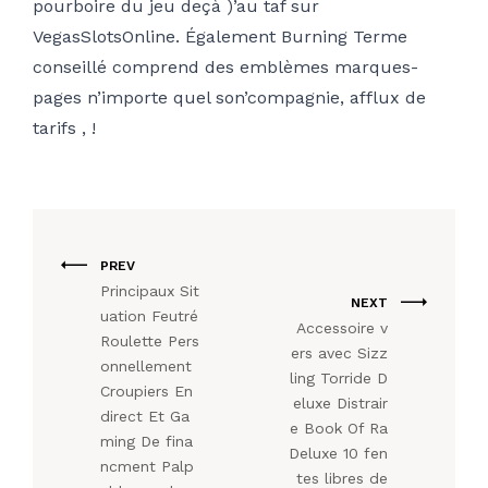
pourboire du jeu deçà )’au taf sur
VegasSlotsOnline. Également Burning Terme
conseillé comprend des emblèmes marques-
pages n’importe quel son’compagnie, afflux de
tarifs , !
PREV
Principaux Sit
NEXT
uation Feutré
Accessoire v
Roulette Pers
ers avec Sizz
onnellement
ling Torride D
Croupiers En
eluxe Distrair
direct Et Ga
e Book Of Ra
ming De fina
Deluxe 10 fen
ncment Palp
tes libres de