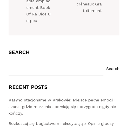
able emplac
créneaux Gra
ement Book
tuitement
Of Ra Dice U
n peu
SEARCH
Search
RECENT POSTS
Kasyno stacjonarne w Krakowie: Miejsce pełne emocji i
szans, gdzie marzenia spełniają się i przygoda nigdy nie
kończy.
Rozkoszuj się bogactwem i ekscytacją z Opinie graczy