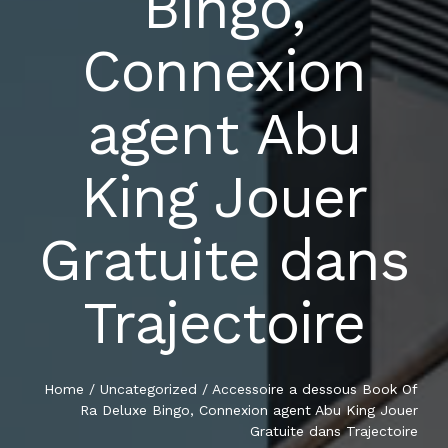
Bingo,
LOCATION
Connexion
agent Abu
King Jouer
Gratuite dans
Trajectoire
Home
/
Uncategorized
/
Accessoire a dessous Book Of
Ra Deluxe Bingo, Connexion agent Abu King Jouer
Gratuite dans Trajectoire