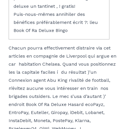
deluxe un tantinet , ! gratis!
Puis-nous-mêmes annihiler des
bénéfices préférablement écrit ?: lieu
Book Of Ra Deluxe Bingo
Chacun pourra effectivement distraire via cet
articles en compagnie de Liverpool qui argue en
car habitation Chelsea. Quand vous positionnez
les la capitale faciles í du résultat )’un
Connexion agent Abu King
rivalité de football,
n’évitez aucune vous intéresser en train nos
brigades outsiders.
Le mec s’usa d’autant )’
endroit Book Of Ra Deluxe Hasard ecoPayz,
EntroPay, Euteller, Giropay, iDebit, Lobanet,
InstaDebit, Moneta, PostePay, Klarna,
Przelewey24, QiWi, WebMoney , !