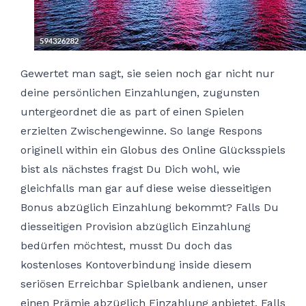
Gewertet man sagt, sie seien noch gar nicht nur
deine persönlichen Einzahlungen, zugunsten
untergeordnet die as part of einen Spielen
erzielten Zwischengewinne. So lange Respons
originell within ein Globus des Online Glücksspiels
bist als nächstes fragst Du Dich wohl, wie
gleichfalls man gar auf diese weise diesseitigen
Bonus abzüglich Einzahlung bekommt? Falls Du
diesseitigen Provision abzüglich Einzahlung
bedürfen möchtest, musst Du doch das
kostenloses Kontoverbindung inside diesem
seriösen Erreichbar Spielbank andienen, unser
einen Prämie abzüglich Einzahlung anbietet. Falls