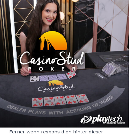
Ferner wenn respons dich hinter dieser