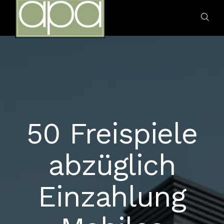
HOME
50 Freispiele
OUR TEAM
abzüglich
OUR SERVICES
Einzahlung
SMILES