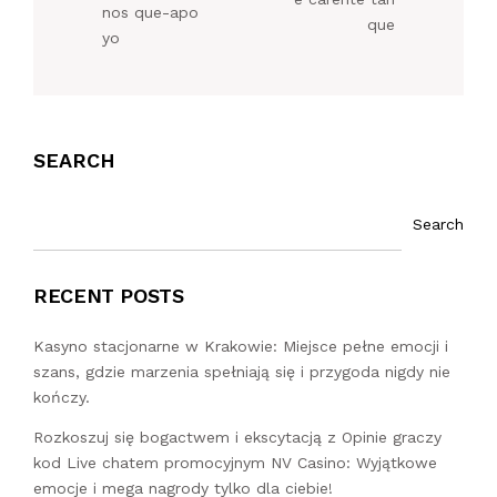
nos que-apo
que
yo
SEARCH
Search
RECENT POSTS
Kasyno stacjonarne w Krakowie: Miejsce pełne emocji i
szans, gdzie marzenia spełniają się i przygoda nigdy nie
kończy.
Rozkoszuj się bogactwem i ekscytacją z Opinie graczy
kod Live chatem promocyjnym NV Casino: Wyjątkowe
emocje i mega nagrody tylko dla ciebie!