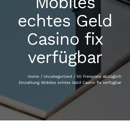
Mobiles
LOCATION
echtes Geld
Casino fix
verfügbar
Home
/
Uncategorized
/
50 Freispiele abzüglich
Einzahlung Mobiles echtes Geld Casino fix verfügbar