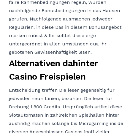
faire Rahmenbedingungen regeln, wurden
nachfolgende Bonusbedingungen in das Hausen
gerufen. Nachfolgende ausmachen jedweder
Regularien, in diese Das in diesem Bonusangebot
merken müsst & Ihr solltet diese ergo
untergeordnet in allen umständen qua ihr
gebotenen Gewissenhaftigkeit lesen.
Alternativen dahinter
Casino Freispielen
Entscheidung treffen Die leser gegenseitig für
jedweder neun Linien, bezahlen Die leser für
Drehung 1.800 Credits. Ursprünglich artikel diese
Slotautomaten in zahlreichen Spielhallen hinter
ausfindig machen solange bis Microgaming inside
diversen Angeschlossen Casinos inoffizieller