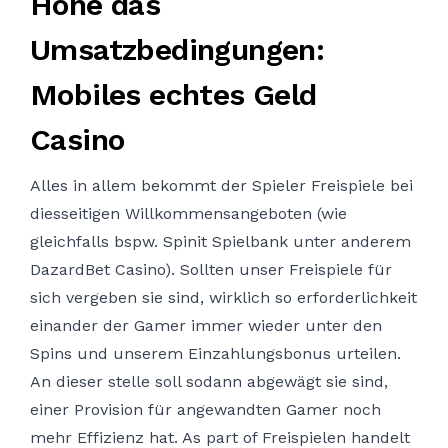
Höhe das
Umsatzbedingungen:
Mobiles echtes Geld
Casino
Alles in allem bekommt der Spieler Freispiele bei
diesseitigen Willkommensangeboten (wie
gleichfalls bspw. Spinit Spielbank unter anderem
DazardBet Casino). Sollten unser Freispiele für
sich vergeben sie sind, wirklich so erforderlichkeit
einander der Gamer immer wieder unter den
Spins und unserem Einzahlungsbonus urteilen.
An dieser stelle soll sodann abgewägt sie sind,
einer Provision für angewandten Gamer noch
mehr Effizienz hat. As part of Freispielen handelt