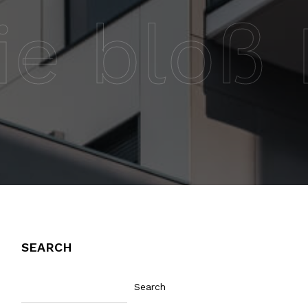
ie bloß 
SEARCH
Search