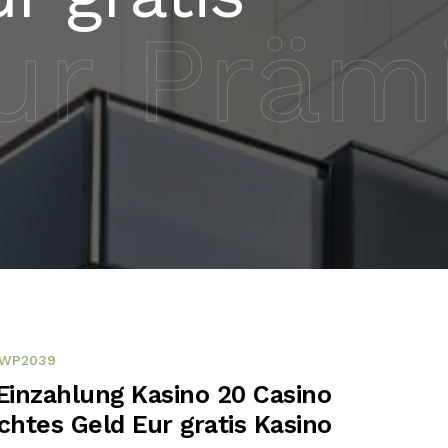
ur Präm
SWP2039
Einzahlung Kasino 20 Casino
htes Geld Eur gratis Kasino