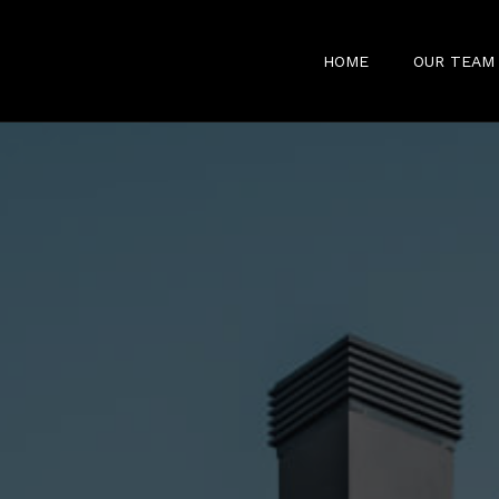
HOME
OUR TEAM