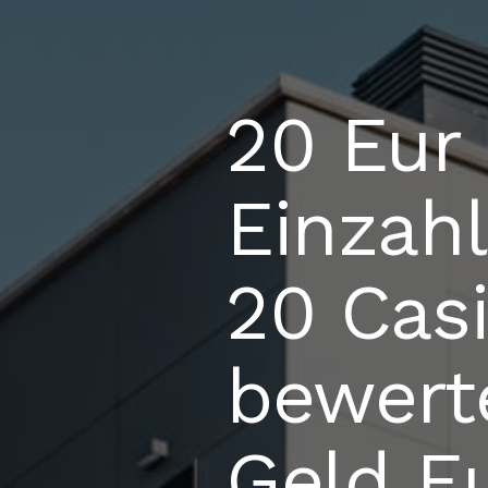
20 Eur
Einzah
20 Cas
bewert
Geld Eu