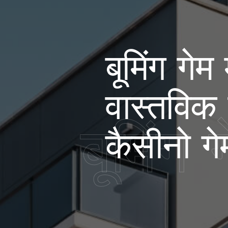
बूमिंग गेम
वास्तविक प
बूमिंग 
कैसीनो गेम