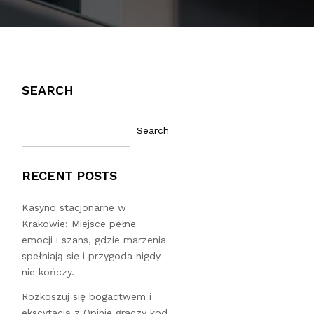
SEARCH
Search
RECENT POSTS
Kasyno stacjonarne w
Krakowie: Miejsce pełne
emocji i szans, gdzie marzenia
spełniają się i przygoda nigdy
nie kończy.
Rozkoszuj się bogactwem i
ekscytacją z Opinie graczy kod